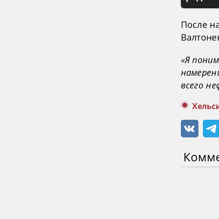
После н
Валтоне
«Я поним
намерен
всего н
Хельс
Комм