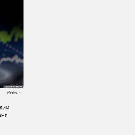
Нефть
ндии
юня