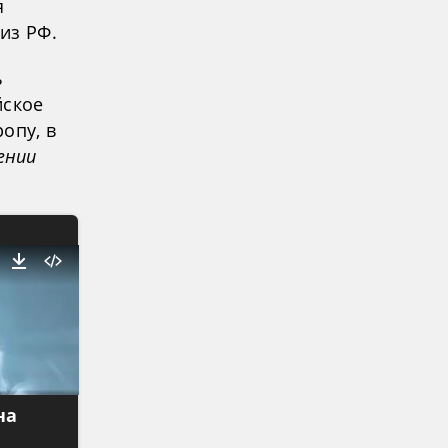
я
из РФ.
ь
йское
опу, в
ении
на