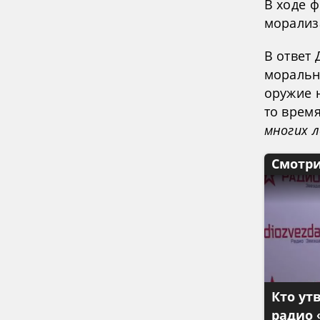
В ходе 
морализ
В ответ
моральн
оружие 
то врем
многих 
Смотри
Кто ут
радио 