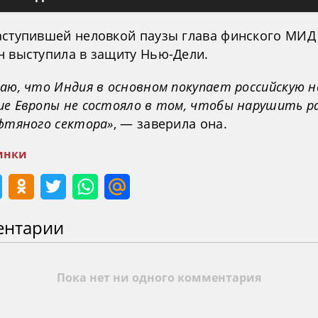
аступившей неловкой паузы глава финского МИД
н выступила в защиту Нью-Дели.
аю, что Индия в основном покупает российскую н
ие Европы не состояло в том, чтобы нарушить р
ефтяного сектора»
, — заверила она.
инки
ентарии
Пока нет ни одного комментария