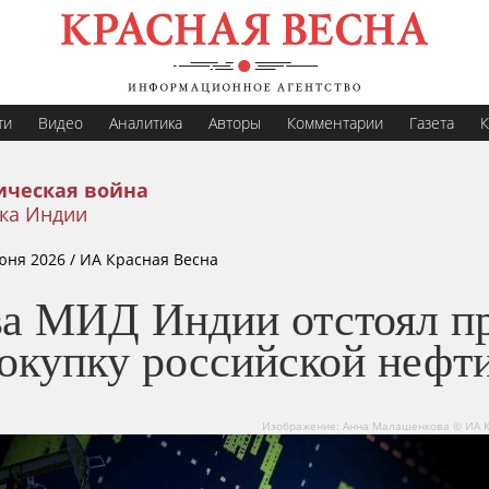
ти
Видео
Аналитика
Авторы
Комментарии
Газета
К
ическая война
ка Индии
юня 2026
/ ИА Красная Весна
ва МИД Индии отстоял п
покупку российской нефт
Изображение: Анна Малашенкова © ИА К