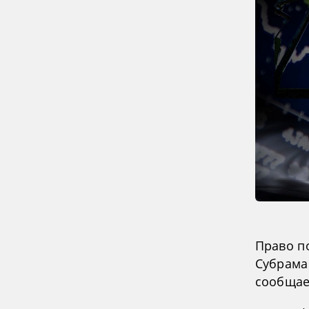
Право п
Субрама
сообщает