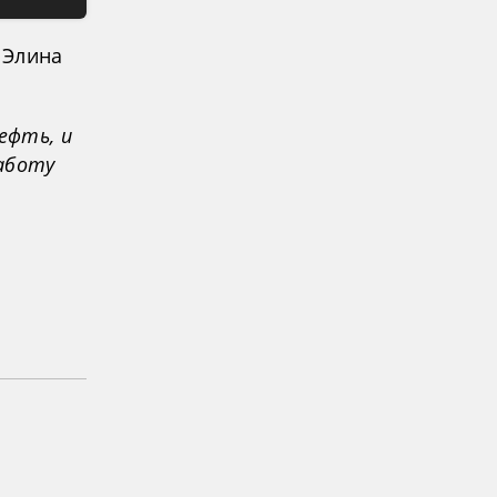
 Элина
ефть, и
аботу