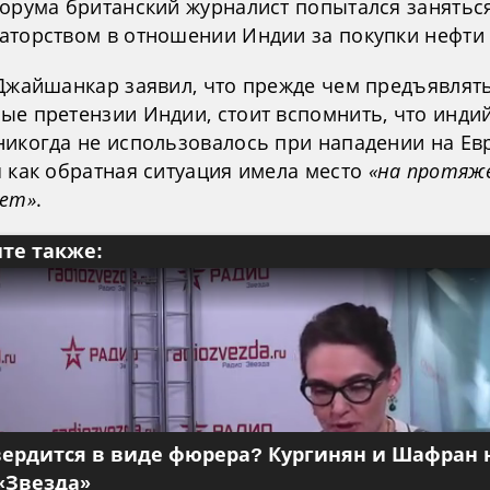
форума британский журналист попытался занятьс
аторством в отношении Индии за покупки нефти 
 Джайшанкар заявил, что прежде чем предъявлят
ые претензии Индии, стоит вспомнить, что инди
никогда не использовалось при нападении на Евр
я как обратная ситуация имела место
«на протяж
лет»
.
те также:
вердится в виде фюрера? Кургинян и Шафран 
«Звезда»