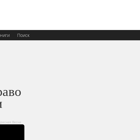
ниги
Поиск
раво
и
расная Весна