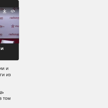
 и
ии и
ги из
щь
в том