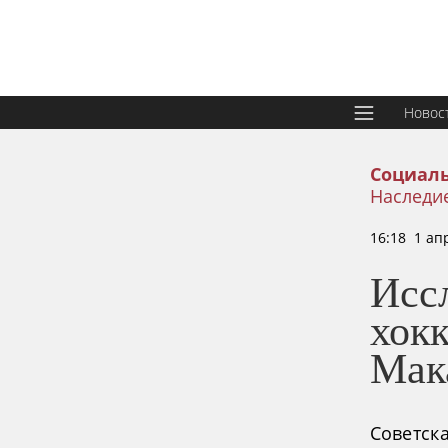
Новос
Социаль
Наследи
16:18 1 ап
Иссл
хокк
Мак
Советска