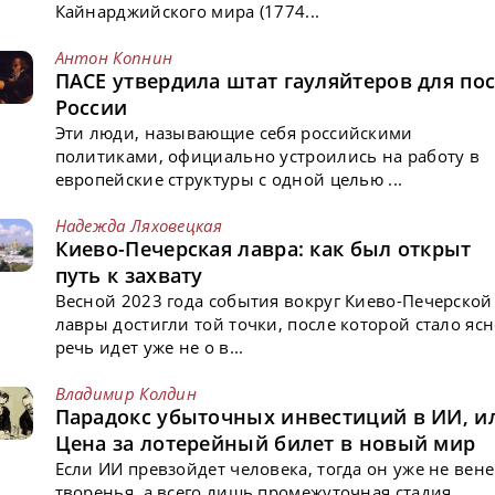
Кайнарджийского мира (1774...
Антон Копнин
ПАСЕ утвердила штат гауляйтеров для пос
России
Эти люди, называющие себя российскими
политиками, официально устроились на работу в
европейские структуры с одной целью ...
Надежда Ляховецкая
Киево-Печерская лавра: как был открыт
путь к захвату
Весной 2023 года события вокруг Киево-Печерской
лавры достигли той точки, после которой стало ясн
речь идет уже не о в...
Владимир Колдин
Парадокс убыточных инвестиций в ИИ, и
Цена за лотерейный билет в новый мир
Если ИИ превзойдет человека, тогда он уже не вен
творенья, а всего лишь промежуточная стадия