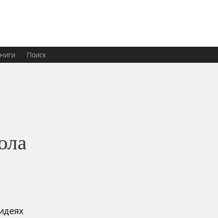
ниги
Поиск
ола
 идеях