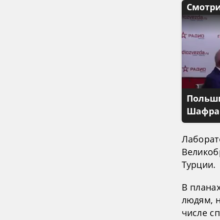
Смотри
Польши
Шафран
Лаборат
Великоб
Турции.
В плана
людям, 
числе с