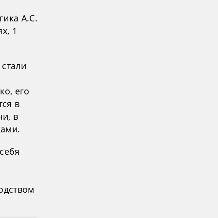
ика А.С.
х, 1
 стали
ко, его
ся в
и, в
ками.
 себя
водством