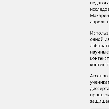
педагог
исследо
Макаренк
апреля 
Использ
одной и
лаборато
научные
контекст
контекст
Аксенов
ученика
диссерт
прошлом
защищен