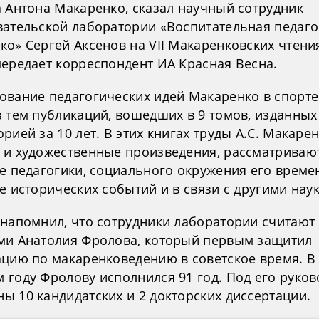
а Антона Макаренко, сказал научный сотрудник
вательской лаборатории «Воспитательная педагог
о» Сергей Аксенов на VII Макаренковских чтения
передает корреспондент ИА Красная Весна.
ование педагогических идей Макаренко в спорте
з тем публикаций, вошедших в 9 томов, изданных
рией за 10 лет. В этих книгах труды А.С. Макарен
 и художественные произведения, рассматривают
е педагогики, социального окружения его времен
е исторических событий и в связи с другими нау
 напомнил, что сотрудники лаборатории считают
ми Анатолия Фролова, который первым защитил
ацию по макаренковедению в советское время. В
 году Фролову исполнился 91 год. Под его руко
ы 10 кандидатских и 2 докторских диссертации.