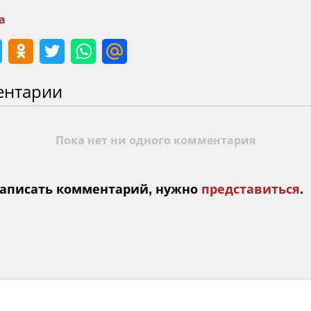
а
ентарии
Пока нет ни одного комментария
аписать комментарий, нужно
представиться
.