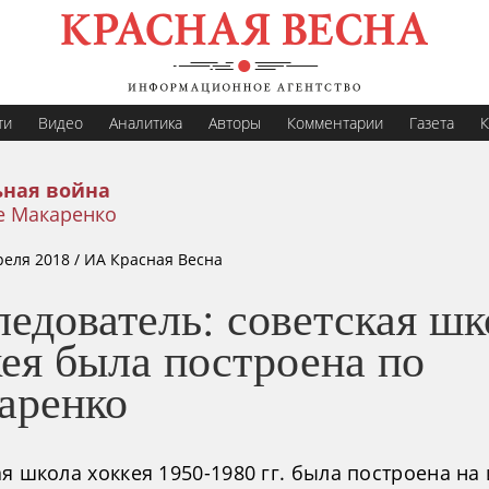
ти
Видео
Аналитика
Авторы
Комментарии
Газета
К
ная война
е Макаренко
реля 2018
/ ИА Красная Весна
едователь: советская шк
ея была построена по
аренко
я школа хоккея 1950-1980 гг. была построена на