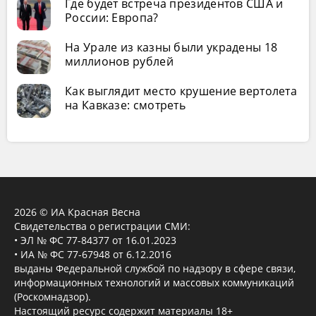
Где будет встреча президентов США и
России: Европа?
На Урале из казны были украдены 18
миллионов рублей
Как выглядит место крушение вертолета
на Кавказе: смотреть
2026 © ИА Красная Весна
Свидетельства о регистрации СМИ:
• ЭЛ № ФС 77-84377 от 16.01.2023
• ИА № ФС 77-67948 от 6.12.2016
выданы Федеральной службой по надзору в сфере связи,
информационных технологий и массовых коммуникаций
(Роскомнадзор).
Настоящий ресурс содержит материалы 18+