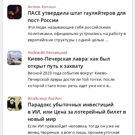
Антон Копнин
ПАСЕ утвердила штат гауляйтеров для
пост-России
Эти люди, называющие себя российскими
политиками, официально устроились на работу в
европейские структуры с одной целью ...
Надежда Ляховецкая
Киево-Печерская лавра: как был
открыт путь к захвату
Весной 2023 года события вокруг Киево-
Печерской лавры достигли той точки, после
которой стало ясно: речь идет уже не о в...
Владимир Колдин
Парадокс убыточных инвестиций
в ИИ, или Цена за лотерейный билет в
новый мир
Если ИИ превзойдет человека, тогда он уже не
венец творенья, а всего лишь промежуточная