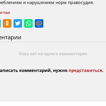
реблением и нарушением норм правосудия.
гтон
ентарии
Пока нет ни одного комментария
аписать комментарий, нужно
представиться
.