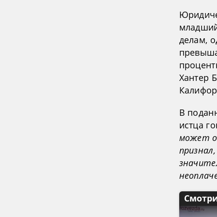
Юридиче
младший
делам, о
превыша
проценты
Хантер 
Калифор
В подан
истца г
может о
признал,
значите
неоплач
Смотри