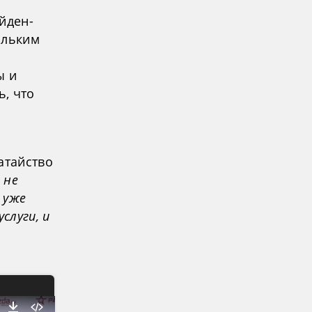
йден-
ольким
ы и
ь, что
атайство
 не
 уже
слуги, и