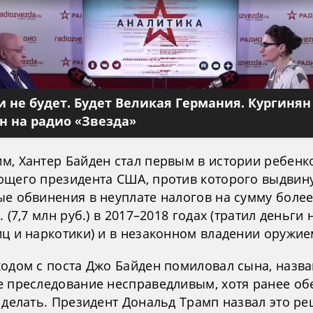
 не будет. Будет Великая Германия. Кургинян
 на радио «Звезда»
м, Хантер Байден стал первым в истории ребенк
ющего президента США, против которого выдвин
ые обвинения в неуплате налогов на сумму боле
. (7,7 млн руб.) в 2017–2018 годах (тратил деньги 
иц и наркотики) и в незаконном владении оружие
ходом с поста Джо Байден помиловал сына, назва
е преследование несправедливым, хотя ранее о
е делать. Президент Дональд Трамп назвал это р