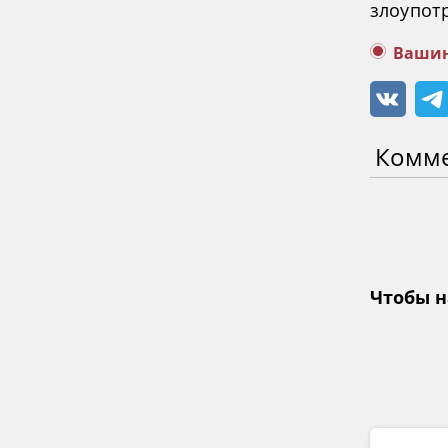
злоупот
Вашин
Комм
Чтобы н