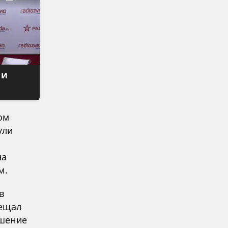
 и
ом
ули
е
на
м.
в
бещал
ешение