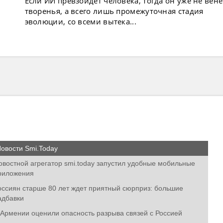
Если ИИ превзойдет человека, тогда он уже не вен
творенья, а всего лишь промежуточная стадия
эволюции, со всеми вытека...