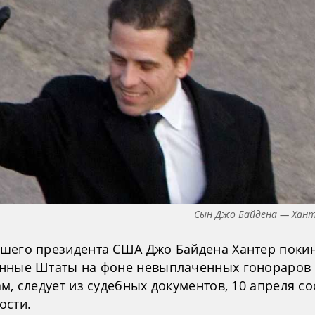
Сын Джо Байдена — Хант
шего президента США Джо Байдена Хантер поки
нные Штаты на фоне невыплаченных гонораро
м, следует из судебных документов, 10 апреля с
ости.