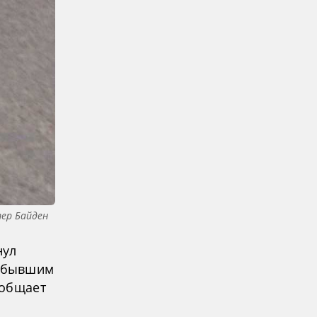
ер Байден
нул
в бывшим
ообщает