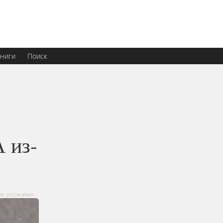
ниги
Поиск
 из-
: (сс) acaben