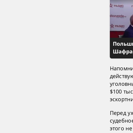
Польши
Шафран
Напомни
действу
уголовн
$100 тыс
эскортн
Перед у
судебно
этого н