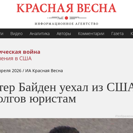
ти
Видео
Аналитика
Авторы
Комментарии
Газета
К
ическая война
ления в США
преля 2026
/ ИА Красная Весна
тер Байден уехал из США
долгов юристам
Изображение