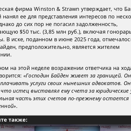
ская фирма Winston & Strawn утверждает, что Ба
 нанял ее для представления интересов по неск
днако до сих пор не погасил задолженность,
ющую $50 тыс. (3,85 млн руб.), включая гонорар
. В иске, поданном в июне 2025 года, отмечалос
Байден, предположительно, является жителем
нии.
ном на этой неделе возражении ответчика на ход
оворится:
«Господин Байден живет за границей. Он
плачивать услуги своих нынешних адвокатов. Он
 что истец выставлял ему счета за юридические у
льная часть этих счетов по-прежнему остается
енной»
.
те также: