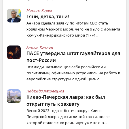
Максим Карев
Тяни, детка, тяни!
Анкара сделала заявку по итогам СВО стать
хозяином Черного моря, чего не было с момента
Кючук-Кайнарджийского мира (1774...
Антон Копнин
ПАСЕ утвердила штат гауляйтеров для
пост-России
Эти люди, называющие себя российскими
политиками, официально устроились на работу в
европейские структуры с одной целью ...
Надежда Ляховецкая
Киево-Печерская лавра: как был
открыт путь к захвату
Весной 2023 года события вокруг Киево-
Печерской лавры достигли той точки, после
которой стало ясно: речь идет уже не о в...