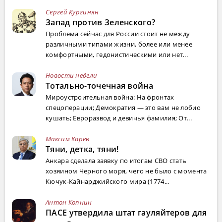
Сергей Кургинян
Запад против Зеленского?
Проблема сейчас для России стоит не между
различными типами жизни, более или менее
комфортными, гедонистическими или нет...
Новости недели
Тотально-точечная война
Мироустроительная война: На фронтах
спецоперации; Демократия — это вам не лобио
кушать; Евроразвод и девичья фамилия; От...
Максим Карев
Тяни, детка, тяни!
Анкара сделала заявку по итогам СВО стать
хозяином Черного моря, чего не было с момента
Кючук-Кайнарджийского мира (1774...
Антон Копнин
ПАСЕ утвердила штат гауляйтеров для