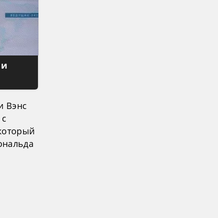
 и
и Вэнс
 с
 который
ональда