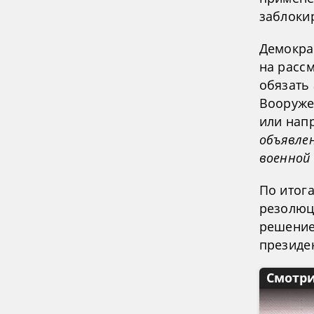
заблоки
Демокра
на расс
обязать
Вооруже
или нап
объявле
военной
По итог
резолюци
решение
президе
Смотри