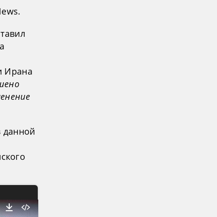
News.
ставил
а
и Ирана
ешено
менение
в данной
ского