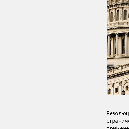
Резолюц
огранич
примене