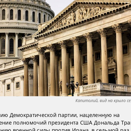
Капитолий, вид на крыло 
ию Демократической партии, нацеленную на
ение полномочий президента США Дональда Тра
нию военной силы против Ирана, в седьмой раз