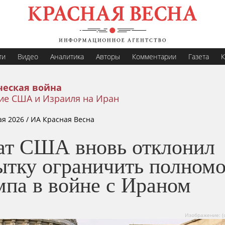
ти
Видео
Аналитика
Авторы
Комментарии
Газета
К
еская война
ие США и Израиля на Иран
ая 2026
/ ИА Красная Весна
ат США вновь отклонил
ытку ограничить полном
мпа в войне с Ираном
Изображение: (с