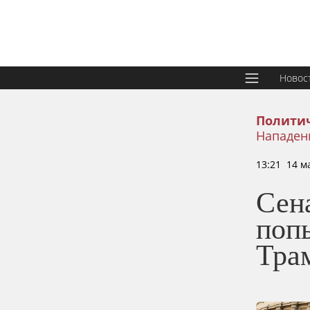
Новос
Политич
Нападен
13:21 14 м
Сен
поп
Тра