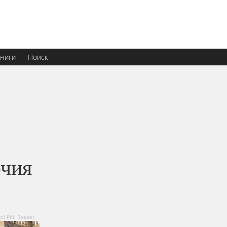
ниги
Поиск
очия
с) Phil Roeder