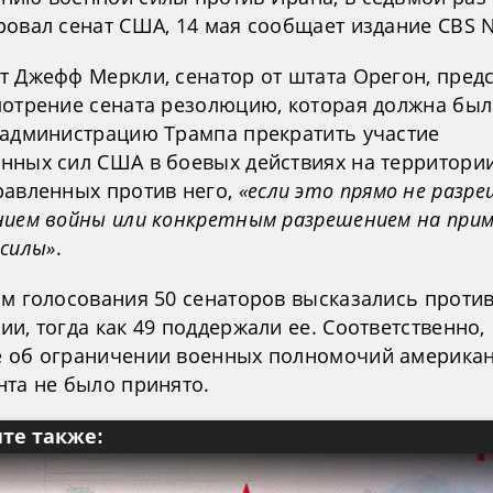
ровал сенат США, 14 мая сообщает издание CBS 
т Джефф Меркли, сенатор от штата Орегон, пред
мотрение сената резолюцию, которая должна был
 администрацию Трампа прекратить участие
нных сил США в боевых действиях на территори
равленных против него,
«если это прямо не разр
нием войны или конкретным разрешением на при
 силы»
.
ам голосования 50 сенаторов высказались проти
и, тогда как 49 поддержали ее. Соответственно,
 об ограничении военных полномочий американ
нта не было принято.
те также: