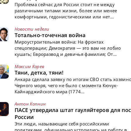
Проблема сейчас для России стоит не между
различными типами жизни, более или менее
комфортными, гедонистическими или нет...
Новости недели
Тотально-точечная война
Мироустроительная война: На фронтах
спецоперации; Демократия — это вам не лобио
кушать; Евроразвод и девичья фамилия; От...
Максим Карев
Тяни, детка, тяни!
Анкара сделала заявку по итогам СВО стать хозяин
Черного моря, чего не было с момента Кючук-
Кайнарджийского мира (1774...
Антон Копнин
ПАСЕ утвердила штат гауляйтеров для пос
России
Эти люди, называющие себя российскими
политиками, официально устроились на работу в