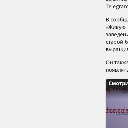
Telegram
В сообщ
«Живую 
заведени
старой б
выращив
Он такж
появлят
Смотри