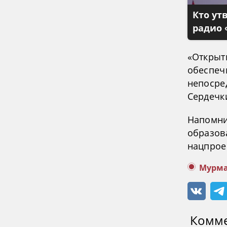
Кто ут
радио 
«Открыт
обеспеч
непосре
Сердечк
Напомни
образов
нацпроек
Мурма
Комм