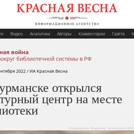
ти
Видео
Аналитика
Авторы
Комментарии
Газета
К
ная война
вокруг библиотечной системы в РФ
ентября 2022
/ ИА Красная Весна
урманске открылся
турный центр на месте
лиотеки
Изображение: Владимир Чичилимов © ИА К