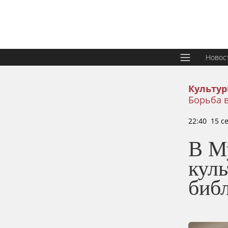
Новос
Культур
Борьба 
22:40 15 с
В М
куль
биб