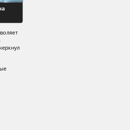
на
зволяет
в
черкнул
ные