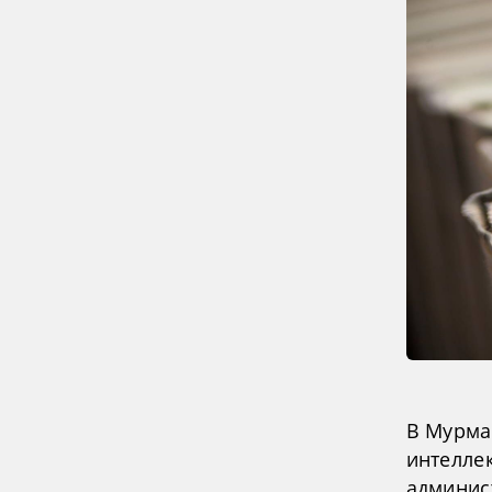
В Мурма
интелле
админис