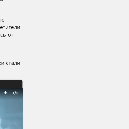
ую
етители
сь от
ки стали