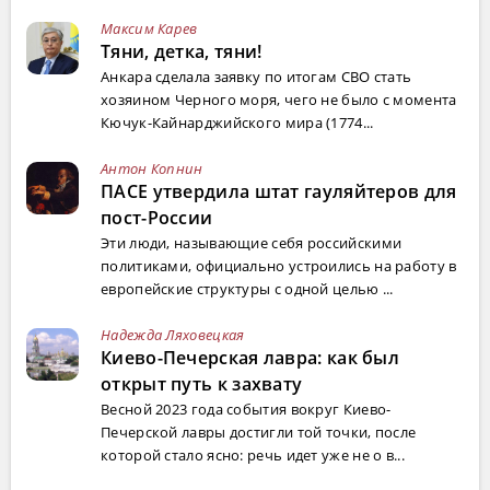
Максим Карев
Тяни, детка, тяни!
Анкара сделала заявку по итогам СВО стать
хозяином Черного моря, чего не было с момента
Кючук-Кайнарджийского мира (1774...
Антон Копнин
ПАСЕ утвердила штат гауляйтеров для
пост-России
Эти люди, называющие себя российскими
политиками, официально устроились на работу в
европейские структуры с одной целью ...
Надежда Ляховецкая
Киево-Печерская лавра: как был
открыт путь к захвату
Весной 2023 года события вокруг Киево-
Печерской лавры достигли той точки, после
которой стало ясно: речь идет уже не о в...