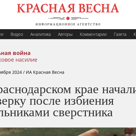
ти
Видео
Аналитика
Авторы
Комментарии
Газета
К
ная война
ковое насилие
оября 2024
/ ИА Красная Весна
раснодарском крае начал
верку после избиения
льниками сверстника