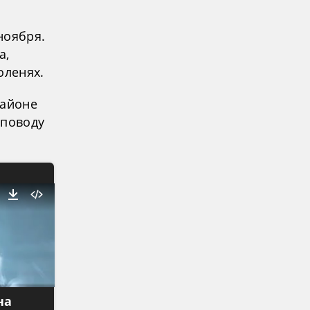
ноября.
а,
оленях.
районе
 поводу
на