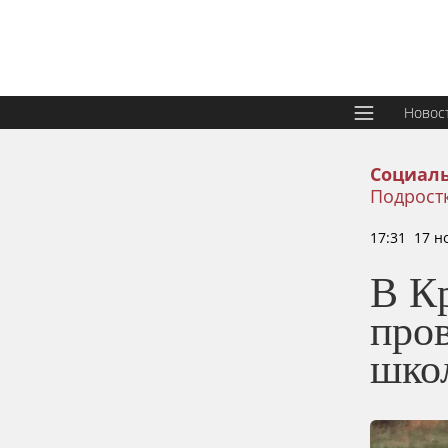
Новос
Социаль
Подрост
17:31 17 н
В К
про
шко