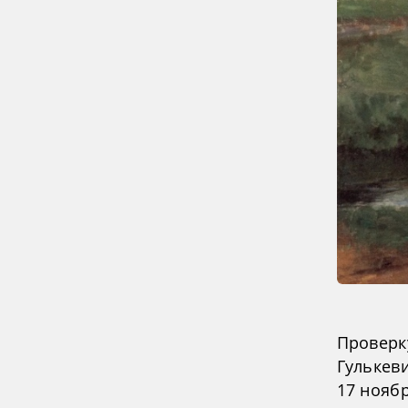
Проверк
Гулькев
17 нояб