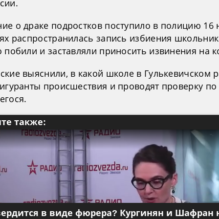
сии.
ие о драке подростков поступило в полицию 16 
тях распространилась запись избиения школьник
о побили и заставляли приносить извинения на к
ские выяснили, в какой школе в Гулькевичском 
фигуранты происшествия и проводят проверку по
егося.
те также:
вердится в виде фюрера? Кургинян и Шафран 