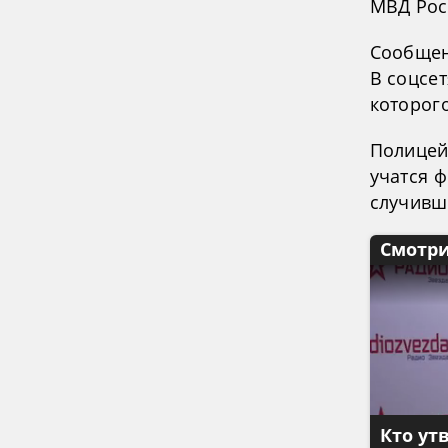
МВД Рос
Сообщен
В соцсе
которог
Полицей
учатся 
случивш
Смотри
Кто ут