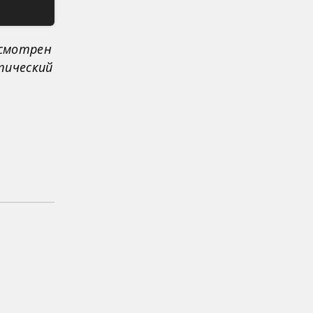
ссмотрен
тический