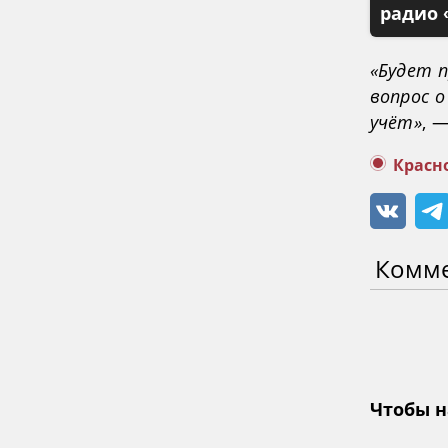
радио 
«Будет 
вопрос 
учёт»
, 
Красн
Комм
Чтобы н