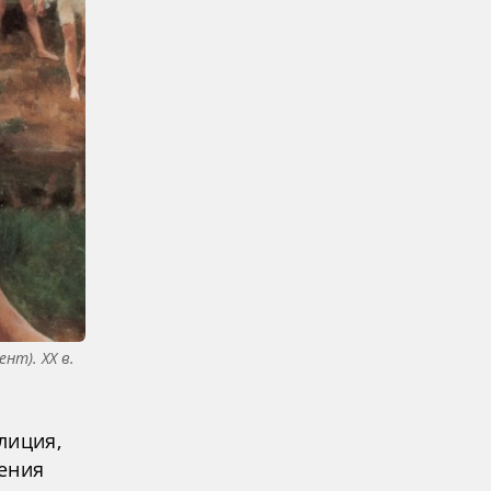
нт). XX в.
лиция,
ения