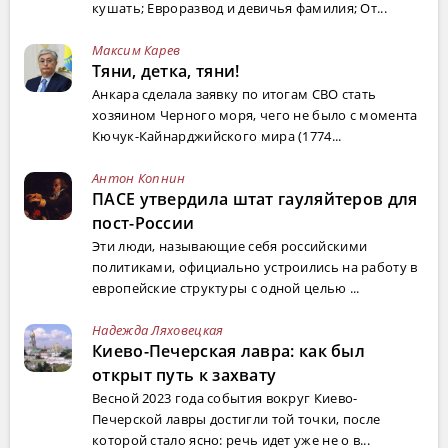
кушать; Евроразвод и девичья фамилия; От...
Максим Карев
Тяни, детка, тяни!
Анкара сделала заявку по итогам СВО стать
хозяином Черного моря, чего не было с момента
Кючук-Кайнарджийского мира (1774...
Антон Копнин
ПАСЕ утвердила штат гауляйтеров для
пост-России
Эти люди, называющие себя российскими
политиками, официально устроились на работу в
европейские структуры с одной целью ...
Надежда Ляховецкая
Киево-Печерская лавра: как был
открыт путь к захвату
Весной 2023 года события вокруг Киево-
Печерской лавры достигли той точки, после
которой стало ясно: речь идет уже не о в...