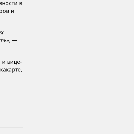
вности в
ров и
ех
ть», —
 и вице-
жакарте,