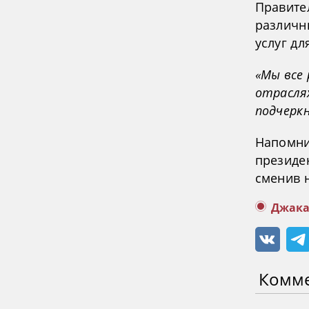
Правите
различн
услуг дл
«Мы все
отрасля
подчеркн
Напомни
президе
сменив 
Джака
Комм