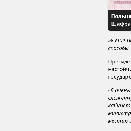
Польши
Шафран
«Я ещё 
способы
Президе
настойч
государ
«Я очень
слаженн
кабинет
министры
местах»