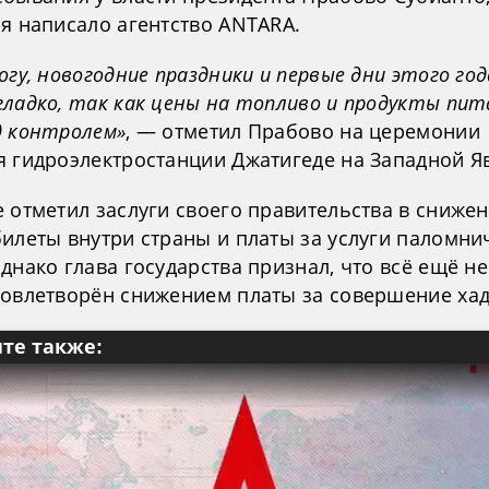
ря написало агентство ANTARA.
огу, новогодние праздники и первые дни этого год
гладко, так как цены на топливо и продукты пит
д контролем»
, — отметил Прабово на церемонии
я гидроэлектростанции Джатигеде на Западной Я
 отметил заслуги своего правительства в сниже
илеты внутри страны и платы за услуги паломни
днако глава государства признал, что всё ещё не
довлетворён снижением платы за совершение хад
те также: