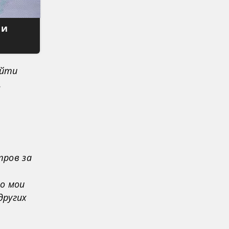
 и
айти
.
и
тров за
о мои
других