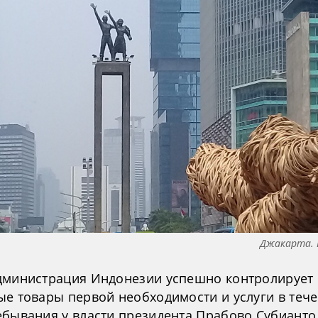
Джакарта. 
дминистрация Индонезии успешно контролирует
ые товары первой необходимости и услуги в тече
ебывания у власти президента Прабово Субианто