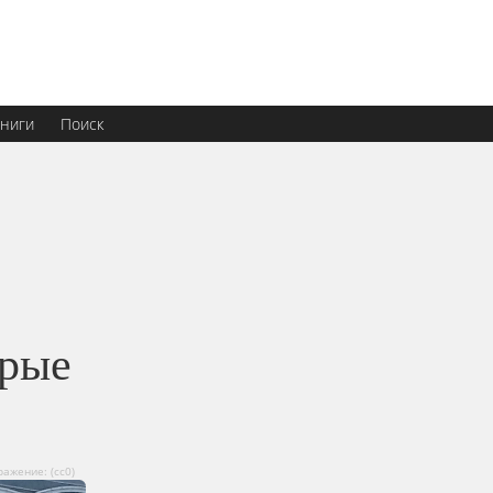
ниги
Поиск
орые
ажение: (сс0)