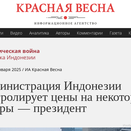
ти
Видео
Аналитика
Авторы
Комментарии
Газета
К
ическая война
ка Индонезии
нваря 2025
/ ИА Красная Весна
инистрация Индонезии
тролирует цены на некот
ары — президент
Изобр