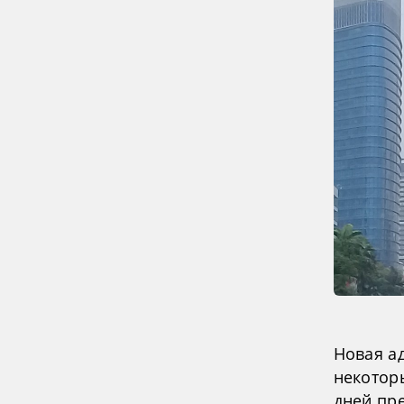
Новая а
некотор
дней пр