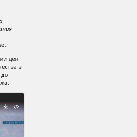
а
ания
ве.
нии цен
чества в
 до
жа.