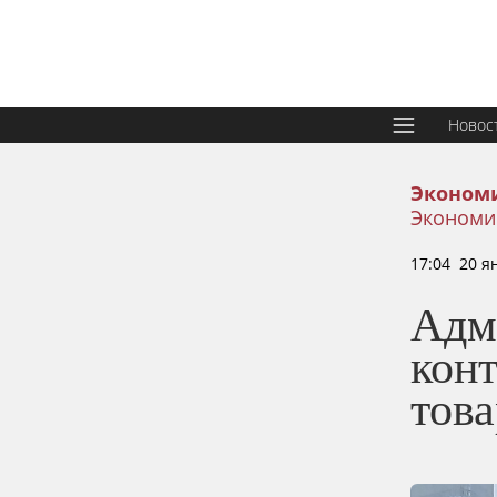
Новос
Эконом
Экономи
17:04 20 я
Адм
кон
тов