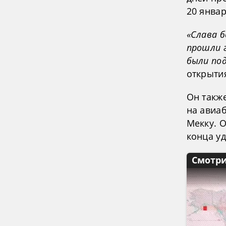
20 янва
«Слава б
прошли 
были по
открыти
Он также
на авиаб
Мекку. О
конца у
Смотри