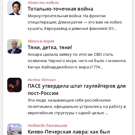
Новости недели
Тотально-точечная война
Мироустроительная война: На фронтах
спецоперации; Демократия — это вам не лобио
кушать; Евроразвод и девичья фамилия; От...
Максим Карев
Тяни, детка, тяни!
Анкара сделала заявку по итогам СВО стать
хозяином Черного моря, чего не было с момента
Кючук-Кайнарджийского мира (1774...
Антон Копнин
ПАСЕ утвердила штат гауляйтеров для
пост-России
Эти люди, называющие себя российскими
политиками, официально устроились на работу в
европейские структуры с одной целью ...
Надежда Ляховецкая
Киево-Печерская лавра: как был