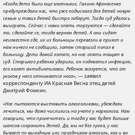
«Когда дети были еще маленькие, Галина Афанасенко
предупреждала нас, что уже подыскала для детей новую
семью и таких детей быстро заберут. Тогда суд удалось
выиграть. Сейчас с нами опять торгуются — сделайте
то, сделайте се, тогда вернем детей. А они сидят
неизвестно где, их из больницы перевезли в приют и
нам ничего не сообщили, затем старший попал в
больницу. Дети домой хотят, но нас опять тащат в
суд. Старшего ребенка ударили, он подхватил инфекцию,
его колят антибиотиками. Ребенок жалуется, что от
, — заявил
уколов у него отнимается нога»
корреспонденту ИА Красная Весна отец детей
Дмитрий Фомкин.
«Нас пытаются выставить алкоголиками, убеждали
лечиться, мы даже числились на учете у нарколога. Нам
говорили, что пролечитесь и тогда у вас будет больше
шансов сохранить детей. Да, мы не без греха, у нас
бывает по выходным или праздникам алкоголь, как и во