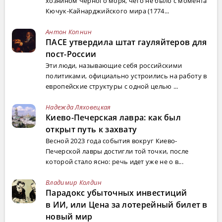
хозяином Черного моря, чего не было с момента
Кючук-Кайнарджийского мира (1774...
Антон Копнин
ПАСЕ утвердила штат гауляйтеров для
пост-России
Эти люди, называющие себя российскими
политиками, официально устроились на работу в
европейские структуры с одной целью ...
Надежда Ляховецкая
Киево-Печерская лавра: как был
открыт путь к захвату
Весной 2023 года события вокруг Киево-
Печерской лавры достигли той точки, после
которой стало ясно: речь идет уже не о в...
Владимир Колдин
Парадокс убыточных инвестиций
в ИИ, или Цена за лотерейный билет в
новый мир