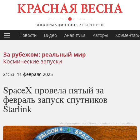
Новости
Видео
Аналитика
Авторы
Комментар
За рубежом: реальный мир
Космические запуски
21:53 11 февраля 2025
SpaceX провела пятый за
февраль запуск спутников
Starlink
Изображение: (cc) Steve Jurvetson from Los Altos