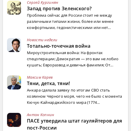
Сергей Кургинян
Запад против Зеленского?
Проблема сейчас для России стоит не между
различными типами жизни, более или менее
комфортными, гедонистическими или нет...
Новости недели
Тотально-точечная война
Мироустроительная война: На фронтах
спецоперации; Демократия — это вам не лобио
кушать; Евроразвод и девичья фамилия; От...
Максим Карев
Тяни, детка, тяни!
Анкара сделала заявку по итогам СВО стать
хозяином Черного моря, чего не было с момента
Кючук-Кайнарджийского мира (1774...
Антон Копнин
ПАСЕ утвердила штат гауляйтеров для
пост-России