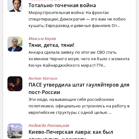
Тотально-точечная война
Мироустроительная война: На фронтах
спецоперации; Демократия — это вам не лобио
кушать; Евроразвод и девичья фамилия; От...
Максим Карев
Тяни, детка, тяни!
Анкара сделала заявку по итогам СВО стать
хозяином Черного моря, чего не было с момента
Кючук-Кайнарджийского мира (1774...
Антон Копнин
ПАСЕ утвердила штат гауляйтеров для
пост-России
Эти люди, называющие себя российскими
политиками, официально устроились на работу в
европейские структуры с одной целью ...
Надежда Ляховецкая
Киево-Печерская лавра: как был