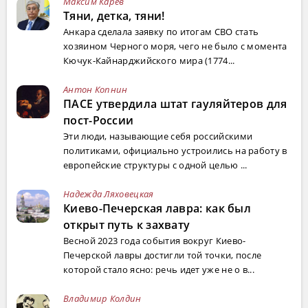
Максим Карев
Тяни, детка, тяни!
Анкара сделала заявку по итогам СВО стать
хозяином Черного моря, чего не было с момента
Кючук-Кайнарджийского мира (1774...
Антон Копнин
ПАСЕ утвердила штат гауляйтеров для
пост-России
Эти люди, называющие себя российскими
политиками, официально устроились на работу в
европейские структуры с одной целью ...
Надежда Ляховецкая
Киево-Печерская лавра: как был
открыт путь к захвату
Весной 2023 года события вокруг Киево-
Печерской лавры достигли той точки, после
которой стало ясно: речь идет уже не о в...
Владимир Колдин