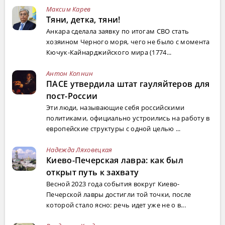
Максим Карев
Тяни, детка, тяни!
Анкара сделала заявку по итогам СВО стать
хозяином Черного моря, чего не было с момента
Кючук-Кайнарджийского мира (1774...
Антон Копнин
ПАСЕ утвердила штат гауляйтеров для
пост-России
Эти люди, называющие себя российскими
политиками, официально устроились на работу в
европейские структуры с одной целью ...
Надежда Ляховецкая
Киево-Печерская лавра: как был
открыт путь к захвату
Весной 2023 года события вокруг Киево-
Печерской лавры достигли той точки, после
которой стало ясно: речь идет уже не о в...