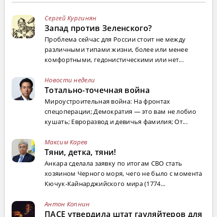
Сергей Кургинян
Запад против Зеленского?
Проблема сейчас для России стоит не между
различными типами жизни, более или менее
комфортными, гедонистическими или нет...
Новости недели
Тотально-точечная война
Мироустроительная война: На фронтах
спецоперации; Демократия — это вам не лобио
кушать; Евроразвод и девичья фамилия; От...
Максим Карев
Тяни, детка, тяни!
Анкара сделала заявку по итогам СВО стать
хозяином Черного моря, чего не было с момента
Кючук-Кайнарджийского мира (1774...
Антон Копнин
ПАСЕ утвердила штат гауляйтеров для