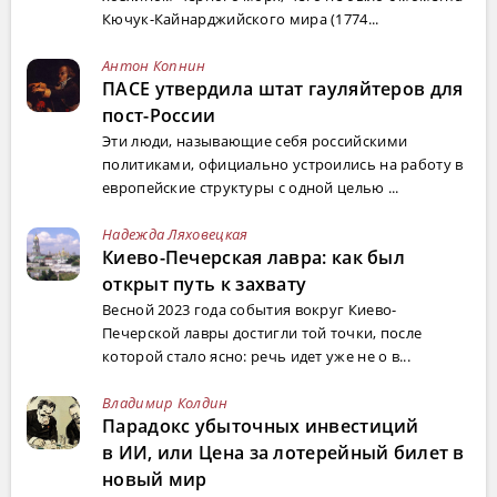
Кючук-Кайнарджийского мира (1774...
Антон Копнин
ПАСЕ утвердила штат гауляйтеров для
пост-России
Эти люди, называющие себя российскими
политиками, официально устроились на работу в
европейские структуры с одной целью ...
Надежда Ляховецкая
Киево-Печерская лавра: как был
открыт путь к захвату
Весной 2023 года события вокруг Киево-
Печерской лавры достигли той точки, после
которой стало ясно: речь идет уже не о в...
Владимир Колдин
Парадокс убыточных инвестиций
в ИИ, или Цена за лотерейный билет в
новый мир