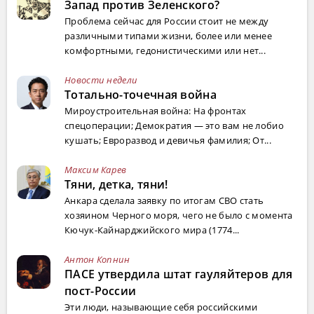
Запад против Зеленского?
Проблема сейчас для России стоит не между
различными типами жизни, более или менее
комфортными, гедонистическими или нет...
Новости недели
Тотально-точечная война
Мироустроительная война: На фронтах
спецоперации; Демократия — это вам не лобио
кушать; Евроразвод и девичья фамилия; От...
Максим Карев
Тяни, детка, тяни!
Анкара сделала заявку по итогам СВО стать
хозяином Черного моря, чего не было с момента
Кючук-Кайнарджийского мира (1774...
Антон Копнин
ПАСЕ утвердила штат гауляйтеров для
пост-России
Эти люди, называющие себя российскими