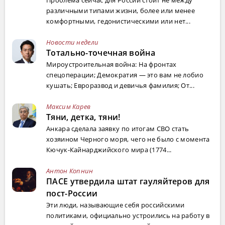
различными типами жизни, более или менее
комфортными, гедонистическими или нет...
Новости недели
Тотально-точечная война
Мироустроительная война: На фронтах
спецоперации; Демократия — это вам не лобио
кушать; Евроразвод и девичья фамилия; От...
Максим Карев
Тяни, детка, тяни!
Анкара сделала заявку по итогам СВО стать
хозяином Черного моря, чего не было с момента
Кючук-Кайнарджийского мира (1774...
Антон Копнин
ПАСЕ утвердила штат гауляйтеров для
пост-России
Эти люди, называющие себя российскими
политиками, официально устроились на работу в