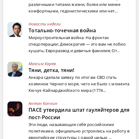
различными типами жизни, более или менее
комфортными, гедонистическими или нет...
Новости недели
Тотально-точечная война
Мироустроительная война: На фронтах
спецоперации; Демократия — это вам не лобио
кушать; Евроразвод и девичья фамилия; От...
Максим Карев
Тяни, детка, тяни!
Анкара сделала заявку по итогам СВО стать
хозяином Черного моря, чего не было с момента
Кючук-Кайнарджийского мира (1774...
Антон Копнин
ПАСЕ утвердила штат гауляйтеров для
пост-России
Эти люди, называющие себя российскими
политиками, официально устроились на работу в
европейские структуры с одной целью ...