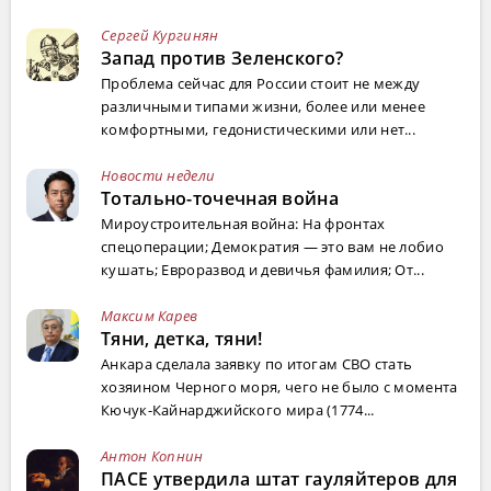
Сергей Кургинян
Запад против Зеленского?
Проблема сейчас для России стоит не между
различными типами жизни, более или менее
комфортными, гедонистическими или нет...
Новости недели
Тотально-точечная война
Мироустроительная война: На фронтах
спецоперации; Демократия — это вам не лобио
кушать; Евроразвод и девичья фамилия; От...
Максим Карев
Тяни, детка, тяни!
Анкара сделала заявку по итогам СВО стать
хозяином Черного моря, чего не было с момента
Кючук-Кайнарджийского мира (1774...
Антон Копнин
ПАСЕ утвердила штат гауляйтеров для