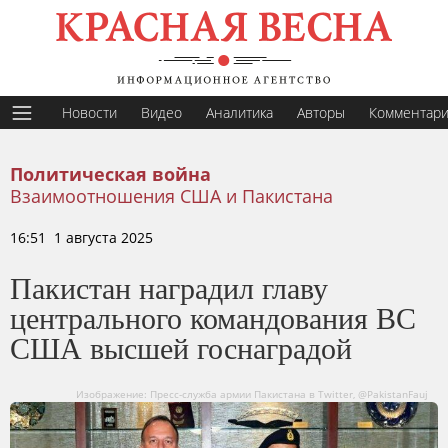
Новости
Видео
Аналитика
Авторы
Комментар
Политическая война
Взаимоотношения США и Пакистана
16:51 1 августа 2025
Пакистан наградил главу
центрального командования ВС
США высшей госнаградой
Изображение: Пресс-служба армии Пакистана в Twitter, @PakistanFauj