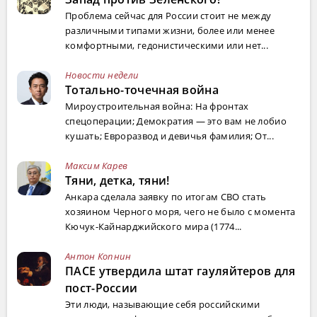
Проблема сейчас для России стоит не между
различными типами жизни, более или менее
комфортными, гедонистическими или нет...
Новости недели
Тотально-точечная война
Мироустроительная война: На фронтах
спецоперации; Демократия — это вам не лобио
кушать; Евроразвод и девичья фамилия; От...
Максим Карев
Тяни, детка, тяни!
Анкара сделала заявку по итогам СВО стать
хозяином Черного моря, чего не было с момента
Кючук-Кайнарджийского мира (1774...
Антон Копнин
ПАСЕ утвердила штат гауляйтеров для
пост-России
Эти люди, называющие себя российскими