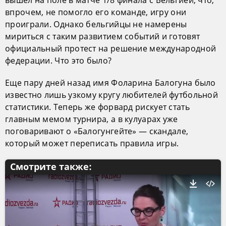
вышел на поле в матче 1/8 финала с Бельгией, что,
впрочем, не помогло его команде, игру они
проиграли. Однако бельгийцы не намерены
мириться с таким развитием событий и готовят
официальный протест на решение международной
федерации. Что это было?
Еще пару дней назад имя Фоларина Балогуна было
известно лишь узкому кругу любителей футбольной
статистики. Теперь же форвард рискует стать
главным мемом турнира, а в кулуарах уже
поговаривают о «Балогунгейте» — скандале,
который может переписать правила игры.
Смотрите также: