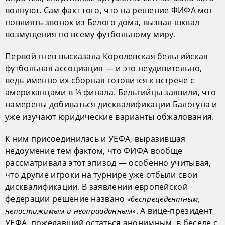
волнуют. Сам факт того, что на решение ФИФА мог
повлиять звонок из Белого дома, вызвал шквал
возмущения по всему футбольному миру.
Первой гнев высказала Королевская бельгийская
футбольная ассоциация — и это неудивительно,
ведь именно их сборная готовится к встрече с
американцами в ¼ финала. Бельгийцы заявили, что
намерены добиваться дисквалификации Балогуна и
уже изучают юридические варианты обжалования.
К ним присоединилась и УЕФА, выразившая
недоумение тем фактом, что ФИФА вообще
рассматривала этот эпизод — особенно учитывая,
что другие игроки на турнире уже отбыли свои
дисквалификации. В заявлении европейской
федерации решение названо
«беспрецедентным,
. А вице-президент
непостижимым и неоправданным»
УЕФА, пожелавший остаться анонимным, в беседе с