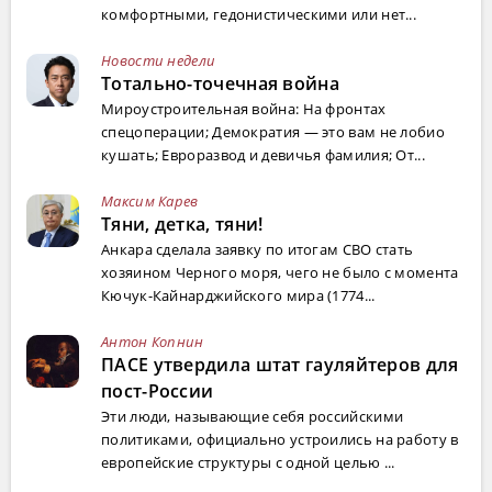
комфортными, гедонистическими или нет...
Новости недели
Тотально-точечная война
Мироустроительная война: На фронтах
спецоперации; Демократия — это вам не лобио
кушать; Евроразвод и девичья фамилия; От...
Максим Карев
Тяни, детка, тяни!
Анкара сделала заявку по итогам СВО стать
хозяином Черного моря, чего не было с момента
Кючук-Кайнарджийского мира (1774...
Антон Копнин
ПАСЕ утвердила штат гауляйтеров для
пост-России
Эти люди, называющие себя российскими
политиками, официально устроились на работу в
европейские структуры с одной целью ...