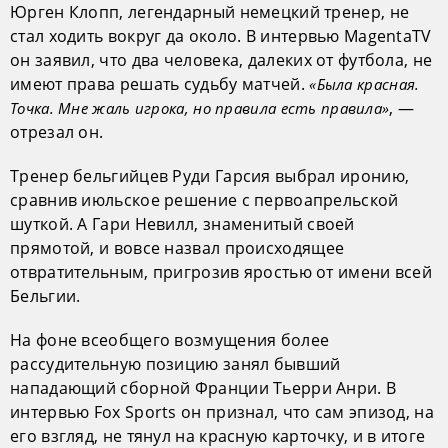
Юрген Клопп, легендарный немецкий тренер, не
стал ходить вокруг да около. В интервью MagentaTV
он заявил, что два человека, далеких от футбола, не
имеют права решать судьбу матчей.
«Была красная.
, —
Точка. Мне жаль игрока, но правила есть правила»
отрезал он.
Тренер бельгийцев Руди Гарсия выбрал иронию,
сравнив июльское решение с первоапрельской
шуткой. А Гари Невилл, знаменитый своей
прямотой, и вовсе назвал происходящее
отвратительным, пригрозив яростью от имени всей
Бельгии.
На фоне всеобщего возмущения более
рассудительную позицию занял бывший
нападающий сборной Франции Тьерри Анри. В
интервью Fox Sports он признал, что сам эпизод, на
его взгляд, не тянул на красную карточку, и в итоге