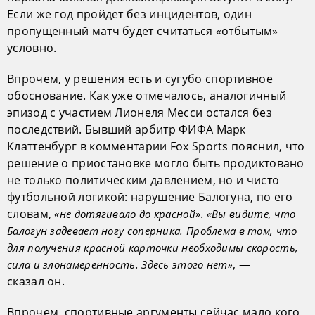
Если же год пройдет без инцидентов, один
пропущенный матч будет считаться «отбытым»
условно.
Впрочем, у решения есть и сугубо спортивное
обоснование. Как уже отмечалось, аналогичный
эпизод с участием Лионеля Месси остался без
последствий. Бывший арбитр ФИФА Марк
Клаттенбург в комментарии Fox Sports пояснил, что
решение о приостановке могло быть продиктовано
не только политическим давлением, но и чисто
футбольной логикой: нарушение Балогуна, по его
словам,
.
«не дотягивало до красной»
«Вы видите, что
Балогун задевает ногу соперника. Проблема в том, что
для получения красной карточки необходимы скорость,
, —
сила и злонамеренность. Здесь этого нет»
сказал он.
Впрочем, спортивные аргументы сейчас мало кого