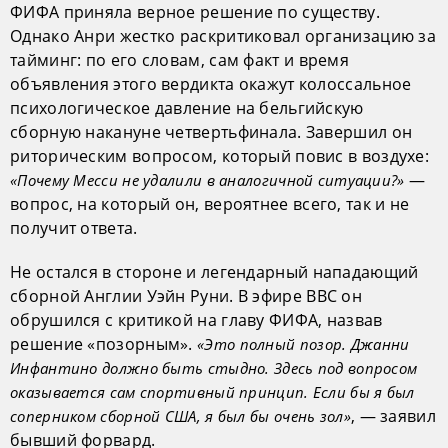
ФИФА приняла верное решение по существу.
Однако Анри жестко раскритиковал организацию за
тайминг: по его словам, сам факт и время
объявления этого вердикта окажут колоссальное
психологическое давление на бельгийскую
сборную накануне четвертьфинала. Завершил он
риторическим вопросом, который повис в воздухе:
—
«Почему Месси не удалили в аналогичной ситуации?»
вопрос, на который он, вероятнее всего, так и не
получит ответа.
Не остался в стороне и легендарный нападающий
сборной Англии Уэйн Руни. В эфире BBC он
обрушился с критикой на главу ФИФА, назвав
решение «позорным».
«Это полный позор. Джанни
Инфантино должно быть стыдно. Здесь под вопросом
оказывается сам спортивный принцип. Если бы я был
, — заявил
соперником сборной США, я был бы очень зол»
бывший форвард.