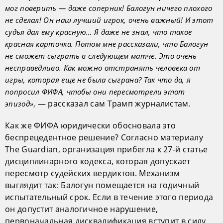
мог поверить — даже соперник! Балогун ничего плохого
не сделал! Он наш лучший игрок, очень важный! И этот
судья дал ему красную… Я даже не знал, что такое
красная карточка. Потом мне рассказали, что Балогун
не сможет сыграть в следующем матче. Это очень
несправедливо. Как можно отстранять человека от
игры, которая еще не была сыграна? Так что да, я
попросил ФИФА, чтобы они пересмотрели этот
, — рассказал сам Трамп журналистам.
эпизод»
Как же ФИФА юридически обосновала это
беспрецедентное решение? Согласно материалу
The Guardian, организация прибегла к 27-й статье
дисциплинарного кодекса, которая допускает
пересмотр судейских вердиктов. Механизм
выглядит так: Балогун помещается на годичный
испытательный срок. Если в течение этого периода
он допустит аналогичное нарушение,
первоначальная дисквалификация вступит в силу.