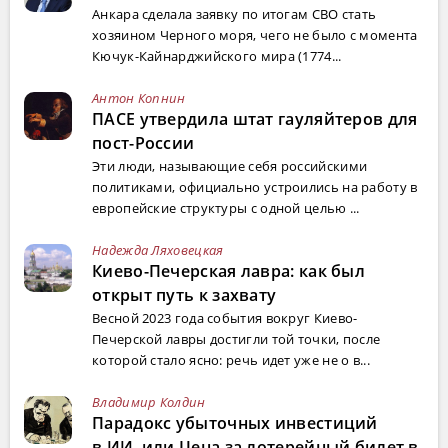
Анкара сделала заявку по итогам СВО стать
хозяином Черного моря, чего не было с момента
Кючук-Кайнарджийского мира (1774...
Антон Копнин
ПАСЕ утвердила штат гауляйтеров для
пост-России
Эти люди, называющие себя российскими
политиками, официально устроились на работу в
европейские структуры с одной целью ...
Надежда Ляховецкая
Киево-Печерская лавра: как был
открыт путь к захвату
Весной 2023 года события вокруг Киево-
Печерской лавры достигли той точки, после
которой стало ясно: речь идет уже не о в...
Владимир Колдин
Парадокс убыточных инвестиций
в ИИ, или Цена за лотерейный билет в