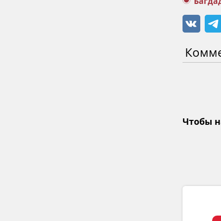
Багда
Комм
Чтобы н