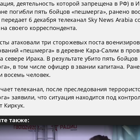
зация, деятельность которой запрещена в РФ) в 
ане погибли пять бойцов «пешмерга», ранено во
 передает 6 декабря телеканал Sky News Arabia с
 на своего корреспондента.
сты атаковали три сторожевых поста военизиро
ваний «пешмерга» в деревне Кара-Салим в про
а севере Ирака. В результате убито пять бойцов
га», в том числе офицер в звании капитана. Ран
и восемь человек.
ечает телеканал, после преследования террорист
а» заявили, что ситуация находится под контро
т Киркук.
те также: