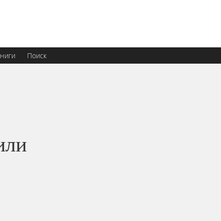
ниги
Поиск
или