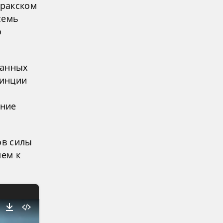
Иракском
семь
о
ванных
винции
ение
ов силы
лем к