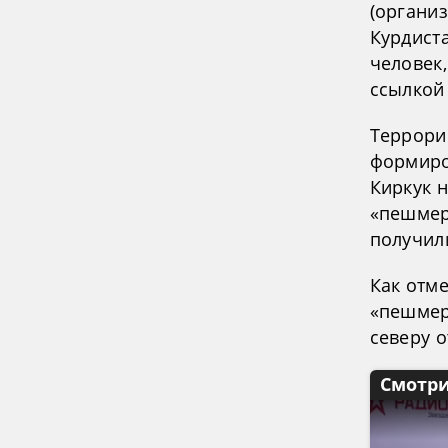
(органи
Курдист
человек,
ссылкой
Террори
формиро
Киркук н
«пешмер
получил
Как отм
«пешмерг
северу о
Смотри