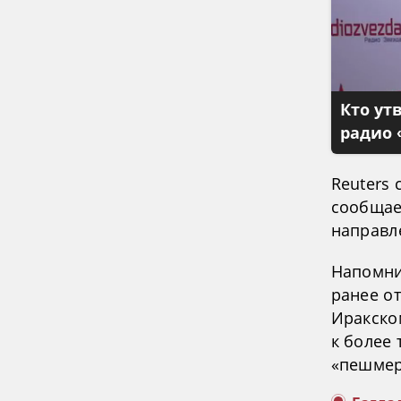
Кто ут
радио 
Reuters 
сообщае
направл
Напомни
ранее о
Иракско
к более
«пешмер