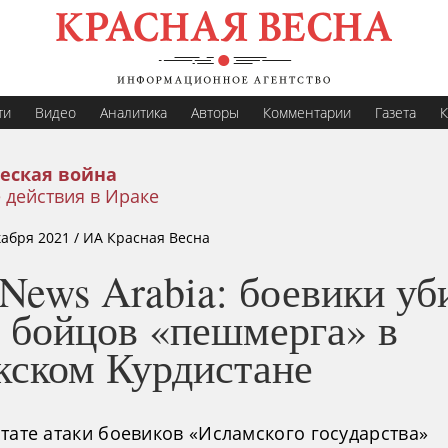
ти
Видео
Аналитика
Авторы
Комментарии
Газета
К
еская война
 действия в Ираке
кабря 2021
/ ИА Красная Весна
News Arabia: боевики уб
ь бойцов «пешмерга» в
кском Курдистане
тате атаки боевиков «Исламского государства»