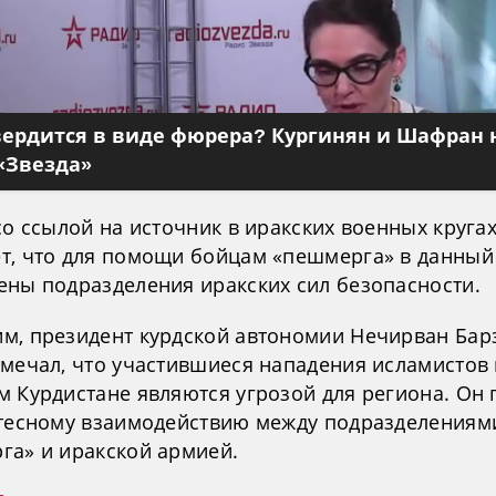
вердится в виде фюрера? Кургинян и Шафран 
«Звезда»
со ссылой на источник в иракских военных круга
т, что для помощи бойцам «пешмерга» в данный
ены подразделения иракских сил безопасности.
м, президент курдской автономии Нечирван Бар
тмечал, что участившиеся нападения исламистов 
м Курдистане являются угрозой для региона. Он 
 тесному взаимодействию между подразделениям
га» и иракской армией.