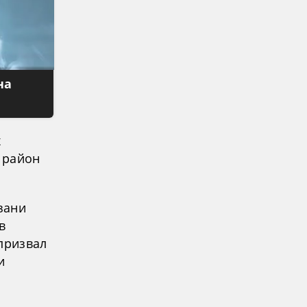
на
х
 район
зани
в
призвал
и