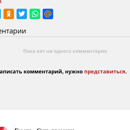
д
ентарии
Пока нет ни одного комментария
аписать комментарий, нужно
представиться
.