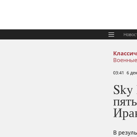
Новос
Классич
Военные
03:41 6 де
Sky 
пят
Ира
В резуль