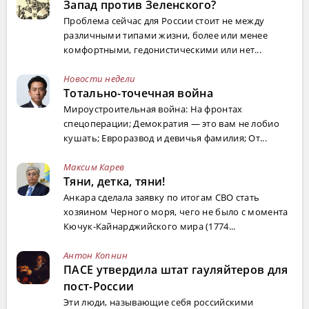
Запад против Зеленского?
Проблема сейчас для России стоит не между
различными типами жизни, более или менее
комфортными, гедонистическими или нет...
Новости недели
Тотально-точечная война
Мироустроительная война: На фронтах
спецоперации; Демократия — это вам не лобио
кушать; Евроразвод и девичья фамилия; От...
Максим Карев
Тяни, детка, тяни!
Анкара сделала заявку по итогам СВО стать
хозяином Черного моря, чего не было с момента
Кючук-Кайнарджийского мира (1774...
Антон Копнин
ПАСЕ утвердила штат гауляйтеров для
пост-России
Эти люди, называющие себя российскими