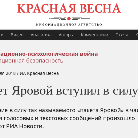
ти
Видео
Аналитика
Авторы
Комментарии
Газета
К
ационно-психологическая война
ционная безопасность
ля 2018
/ ИА Красная Весна
т Яровой вступил в сил
ие в силу так называемого «пакета Яровой» в ча
я голосовых и текстовых сообщений произошло 
т РИА Новости.