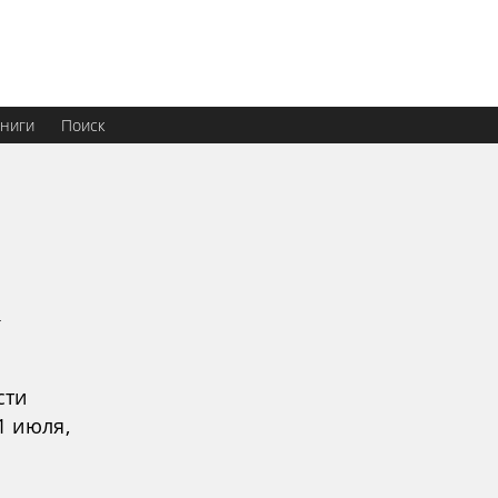
ниги
Поиск
у
сти
1 июля,