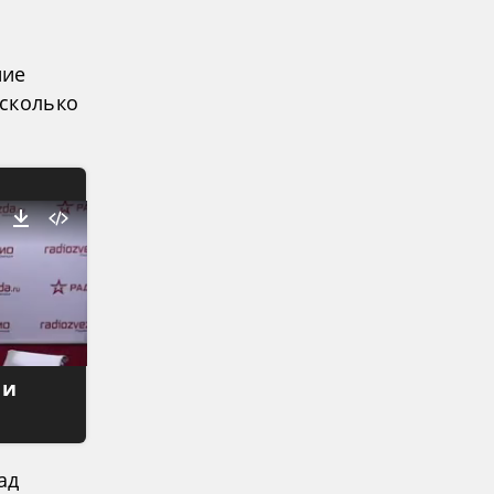
ние
есколько
 и
ад