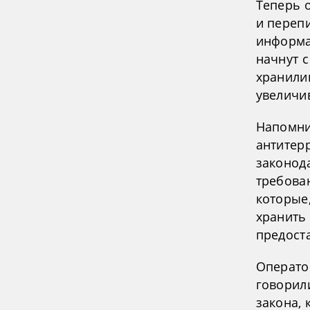
Теперь 
и переп
информа
начнут с
хранили
увеличив
Напомни
антитер
законод
требова
которые
хранить
предоста
Операто
говорил
закона,