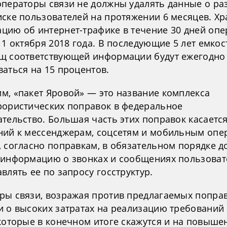
операторы связи не должны удалять данные о ра
иске пользователей на протяжении 6 месяцев. Хр
цию об интернет-трафике в течение 30 дней оп
 1 октября 2018 года. В последующие 5 лет емкос
щ соответствующей информации будут ежегодно
аться на 15 процентов.
м, «пакет Яровой» — это название комплекса
рористических поправок в федеральное
ательство. Большая часть этих поправок касаетс
ний к мессенджерам, соцсетям и мобильным опе
, согласно поправкам, в обязательном порядке 
 информацию о звонках и сообщениях пользоват
влять ее по запросу госструктур.
ры связи, возражая против предлагаемых поправ
и о высоких затратах на реализацию требований
 которые в конечном итоге скажутся и на повыше