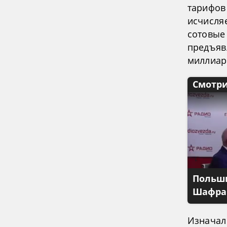
тарифов 
исчисля
сотовые
предъяв
миллиард
Смотри
Польши
Шафран
Изначал