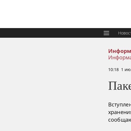
Новос
Информ
Информа
10:18 1 ию
Паке
Вступлен
хранени
сообщаю