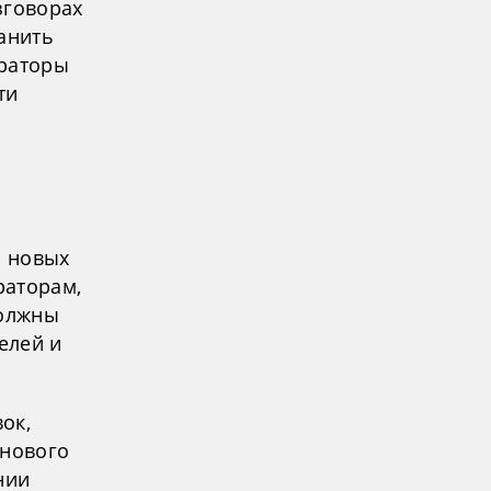
зговорах
анить
ераторы
ти
я новых
раторам,
должны
елей и
ок,
 нового
нии