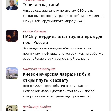
Тяни, детка, тяни!
Анкара сделала заявку по итогам СВО стать
хозяином Черного моря, чего не было с момента
Кючук-Кайнарджийского мира (1774...
Антон Копнин
ПАСЕ утвердила штат гауляйтеров для
пост-России
Эти люди, называющие себя российскими
политиками, официально устроились на работу в
европейские структуры с одной целью ...
Надежда Ляховецкая
Киево-Печерская лавра: как был
открыт путь к захвату
Весной 2023 года события вокруг Киево-
Печерской лавры достигли той точки, после
которой стало ясно: речь идет уже не о в...
Владимир Колдин