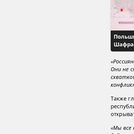
Польши
Шафран
«Россиян
Они не 
схватко
конфлик
Также г
республ
открыва
«Мы все 