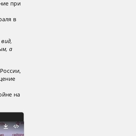
ние при
раля в
вид,
ым, а
России,
ущение
ойне на