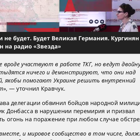
 не будет. Будет Великая Германия. Кургинян
 на радио «Звезда»
е вроде участвуют в работе ТКГ, но ведут двойну
стыдятся ничего и демонстрируют, что они над
й, якобы помогают Украине решить внутренний
т»
, — уточнил Кравчук.
лава делегации обвинил бойцов народной милиц
ик Донбасса в нарушении перемирия и призвал
ть огонь на поражение при любом случае обстре
вместе, и мировое сообщество в том числе, дол