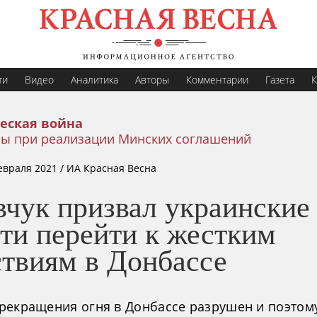
ти
Видео
Аналитика
Авторы
Комментарии
Газета
К
еская война
ы при реализации Минских соглашений
евраля 2021
/ ИА Красная Весна
вчук призвал украинские
ти перейти к жестким
ствиям в Донбассе
рекращения огня в Донбассе разрушен и поэтом