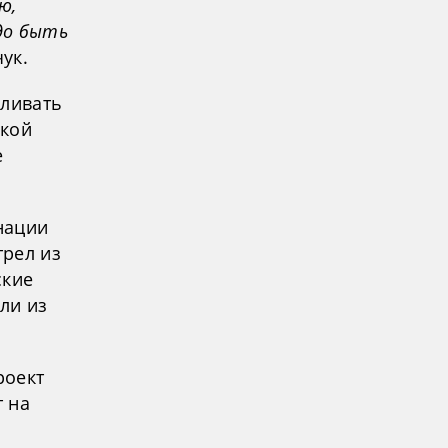
ю,
до быть
ук.
иливать
цкой
е
нации
трел из
ские
ли из
роект
т на
о