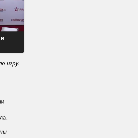
 и
ю игру.
ии
ла.
жны