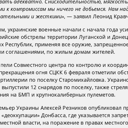
вать адекватно. Снисходительностью, мягкость
и к компромиссам мы ничего не добьемся. Нам на
вательными и жесткими»
, — заявил Леонид Кравч
м, украинские военные начали с начала года ус
рийские обстрелы территории Луганской и Доне
х Республик, применяя все оружие, запрещенно
и соглашениями, по жилым домам жителей.
тели Совместного центра по контролю и коорди
прекращения огня СЦКК 6 февраля отметили обс
артиллерии по поселку Старомихайловка. Украин
выпустили 12 снарядов по поселку, также стреля
ния на БМП и крупнокалиберных пулеметов.
емьер Украины Алексей Резников опубликовал п
 «деоккупации» Донбасса, где указывается запре
местной власти, на поражение в правах местног