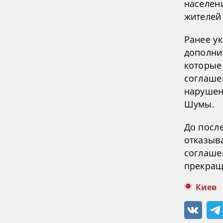
населен
жителей
Ранее у
дополни
которые 
соглаше
нарушен
Шумы.
До посл
отказыв
соглаше
прекращ
Киев