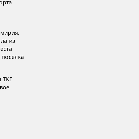
орта
емирия,
шла из
еста
 поселка
 ТКГ
вое