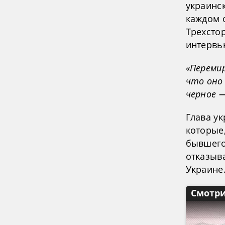
украинс
каждом о
Трехсто
интервь
«Переми
что оно 
черное 
Глава у
которые,
бывшего
отказыв
Украине
Смотри