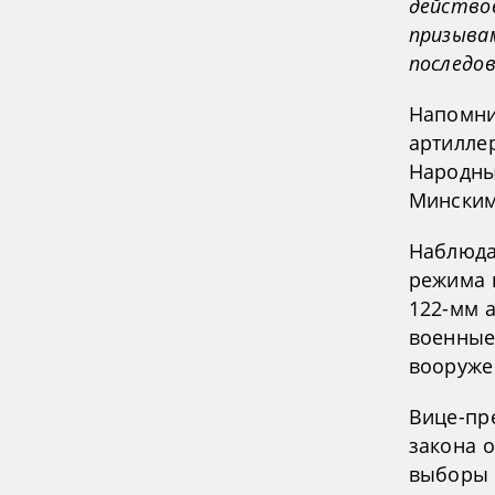
действо
призывам
последо
Напомни
артилле
Народны
Минским
Наблюда
режима 
122-мм 
военные 
вооруже
Вице-пр
закона о
выборы 