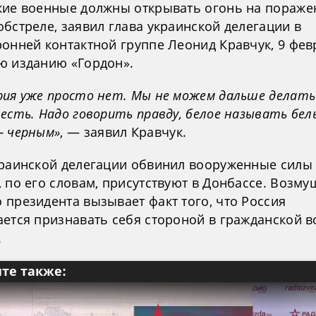
кие военные должны открывать огонь на пораже
бстреле, заявил глава украинской делегации в
ронней контактной группе Леонид Кравчук, 9 фев
ю изданию «Гордон».
рия уже просто нет. Мы не можем дальше делать 
есть. Надо говорить правду, белое называть бел
— черным»
, — заявил Кравчук.
краинской делегации обвинил вооруженные силы 
 по его словам, присутствуют в Донбассе. Возм
 президента вызывает факт того, что Россия
ается признавать себя стороной в гражданской в
.
те также: