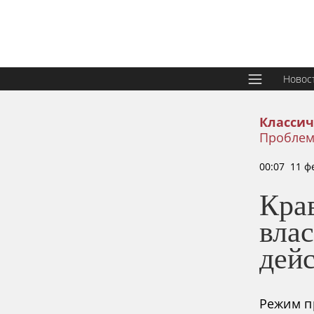
Новос
Классич
Проблем
00:07 11 ф
Кра
влас
дей
Режим п