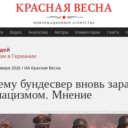
ти
Видео
Аналитика
Авторы
Комментарии
Газета
К
идей
зм в Германии
нваря 2026
/ ИА Красная Весна
ему бундесвер вновь зар
нацизмом. Мнение
Изображение: Цитата из х/ф "Иди и смотри". Реж. Элем Климо