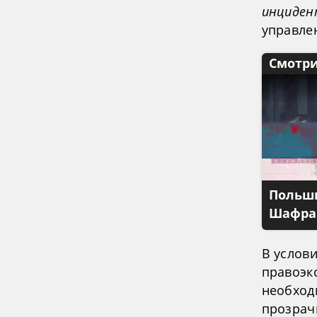
инциден
управле
Смотри
Польши
Шафран
В услов
правоэк
необход
прозрач