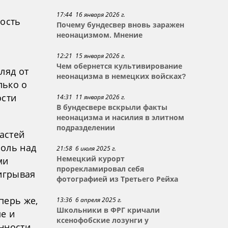
17:44 16 января 2026 г.
мость
Почему бундесвер вновь заражен
неонацизмом. Мнение
12:21 15 января 2026 г.
Чем обернется культивирование
ляд от
неонацизма в немецких войсках?
лько о
ости
14:31 11 января 2026 г.
В бундесвере вскрыли факты
неонацизма и насилия в элитном
подразделении
астей
роль над
21:58 6 июля 2025 г.
ми
Немецкий курорт
прорекламировал себя
аигрывая
фотографией из Третьего Рейха
перь же,
13:36 6 апреля 2025 г.
Школьники в ФРГ кричали
е и
ксенофобские лозунги у
нности.