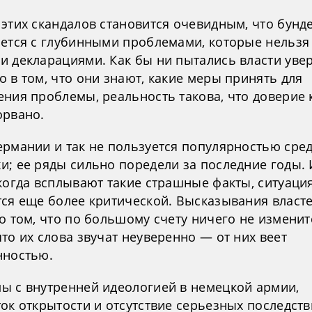
 этих скандалов становится очевидным, что бунд
ается с глубинными проблемами, которые нельзя
и декларациями. Как бы ни пытались власти уве
 в том, что они знают, какие меры принять для
ения проблемы, реальность такова, что доверие 
орвано.
ермании и так не пользуется популярностью сре
и; ее ряды сильно поредели за последние годы. 
 когда всплывают такие страшные факты, ситуаци
тся еще более критической. Высказывания власт
о том, что по большому счету ничего не изменит
то их слова звучат неуверенно — от них веет
нностью.
ы с внутренней идеологией в немецкой армии,
ок открытости и отсутствие серьезных последств