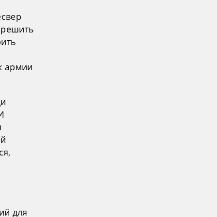
есвер
 решить
рить
к армии
ди
И
я
ей
ся,
ий для