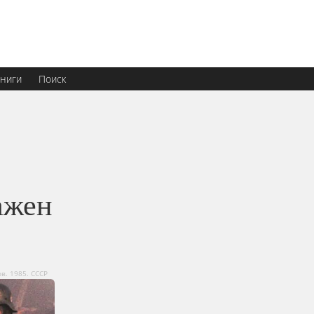
ниги
Поиск
ажен
в. 1985. СССР