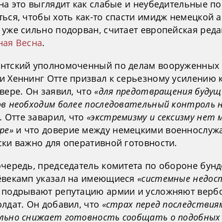
 на это выглядит как слабые и неубедительные п
ься, чтобы хоть как-то спасти имидж немецкой 
 уже сильно подорван, считает европейская ред
ная Весна
.
нтский уполномоченный по делам вооруженных 
и Хеннинг Отте призвал к серьезному усилению 
вере. Он заявил, что
«для предотвращения будущ
ов необходим более последовательный контроль н
. Отте заварил, что
«экстремизму и сексизму нет 
ре»
и что доверие между немецкими военнослу
ски важно для оперативной готовности.
очередь, председатель комитета по обороне бунд
ёвекамп указал на имеющиеся
«системные недос
 подрывают репутацию армии и усложняют верб
лдат. Он добавил, что
«страх перед последствия
льно снижает готовность сообщать о подобных