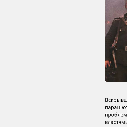
Вскрывш
парашют
проблем
властям