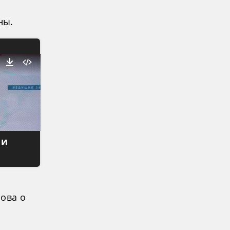
ны.
 и
лова о