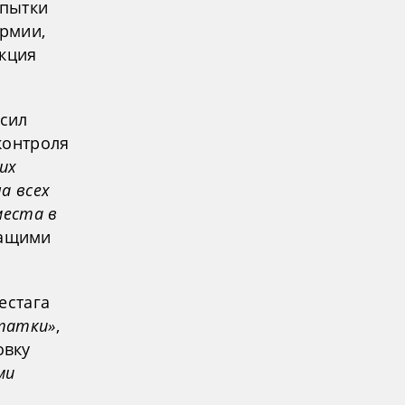
опытки
армии,
акция
сил
контроля
их
а всех
места в
жащими
естага
татки»
,
овку
ми