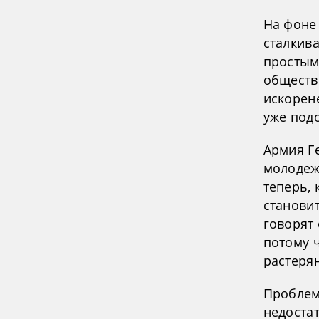
На фоне
сталкив
простым
общество
искорен
уже под
Армия Г
молодеж
теперь,
станови
говорят 
потому ч
растеря
Проблем
недостат