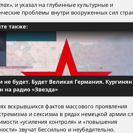
тах»
, и указал на глубинные культурные и
нческие проблемы внутри вооруженных сил стра
те также:
 не будет. Будет Великая Германия. Кургинян
 на радио «Звезда»
иях вскрывшихся фактов массового проявления
стремизма и сексизма в рядах немецкой армии с
имости «усиления контроля» и «повышения
ности» звучат бессильно и неубедительно.