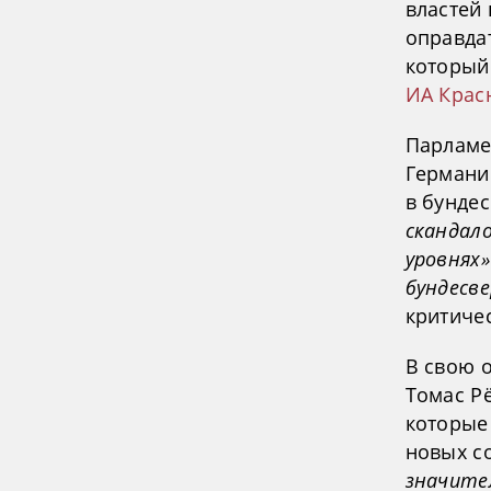
властей
оправдат
который
ИА Крас
Парламе
Германи
в бундес
скандал
уровнях»
бундесве
критиче
В свою 
Томас Р
которые
новых со
значите