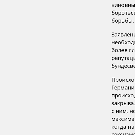
виновны
боротьс
борьбы.
Заявлен
необход
более гл
репутац
бундесве
Происхо
Германии
происхо
закрыва
с ним, н
максима
когда н
сексизме