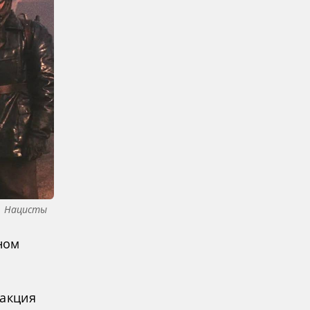
Нацисты
ном
еакция