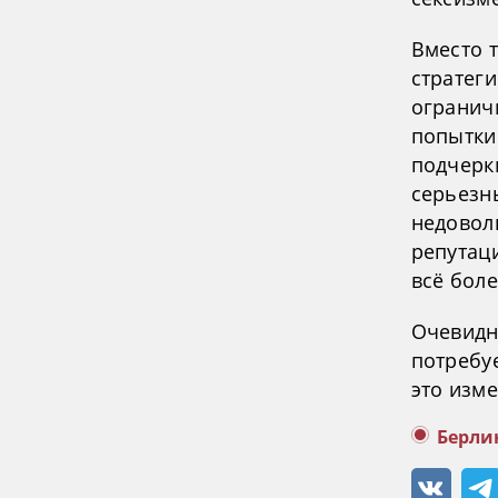
Вместо 
стратег
огранич
попытки
подчерки
серьезн
недовол
репутац
всё бол
Очевидн
потребуе
это изм
Берли