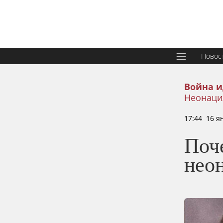
Новос
Война 
Неонаци
17:44 16 я
Поч
нео