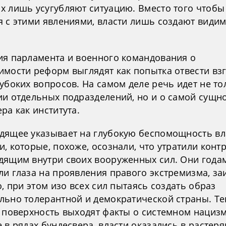
х лишь усугубляют ситуацию. Вместо того чтобы
я с этими явлениями, власти лишь создают види
ия парламента и военного командования о
имости реформ выглядят как попытка отвести взг
убоких вопросов. На самом деле речь идет не то
ии отдельных подразделений, но и о самой сущн
ра как института.
дящее указывает на глубокую беспомощность вл
, которые, похоже, осознали, что утратили конт
дящим внутри своих вооруженных сил. Они года
ли глаза на проявления правого экстремизма, з
о, при этом изо всех сил пытаясь создать образ
льно толерантной и демократической страны. Те
а поверхность выходят факты о системном нацизм
 в рядах бундесвера, власти оказались в растеря