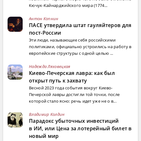
Кючук-Кайнарджийского мира (1774...
Антон Копнин
ПАСЕ утвердила штат гауляйтеров для
пост-России
Эти люди, называющие себя российскими
политиками, официально устроились на работу в
европейские структуры с одной целью ...
Надежда Ляховецкая
Киево-Печерская лавра: как был
открыт путь к захвату
Весной 2023 года события вокруг Киево-
Печерской лавры достигли той точки, после
которой стало ясно: речь идет уже не о в...
Владимир Колдин
Парадокс убыточных инвестиций
в ИИ, или Цена за лотерейный билет в
новый мир