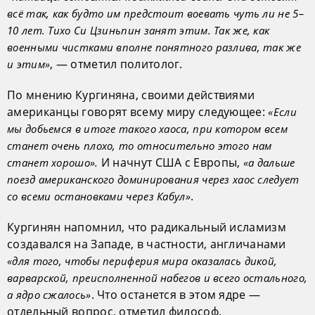
всё так, как будто им предстоит воевать чуть ли не 5–
10 лет. Тихо Си Цзиньпин занят этим. Так же, как
военными чистками вполне понятного разлива, так же
, — отметил политолог.
и этим»
По мнению Кургиняна, своими действиями
американцы говорят всему миру следующее:
«Если
мы добьемся в итоге такого хаоса, при котором всем
станет очень плохо, то относительно этого нам
И начнут США с Европы,
станет хорошо».
«а дальше
поезд американского доминирования через хаос следует
.
со всеми остановками через Кабул»
Кургинян напомнил, что радикальный исламизм
создавался на Западе, в частности, англичанами
«для того, чтобы периферия мира оказалась дикой,
варварской, преисполненной набегов и всего остального,
. Что останется в этом ядре —
а ядро сжалось»
отдельный вопрос, отметил философ.