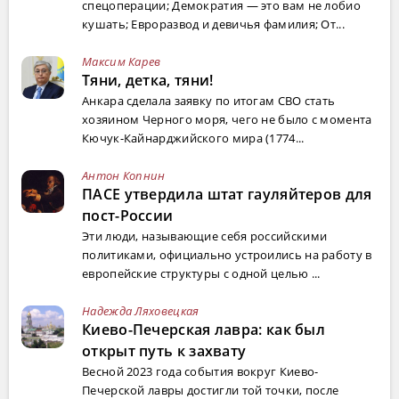
спецоперации; Демократия — это вам не лобио
кушать; Евроразвод и девичья фамилия; От...
Максим Карев
Тяни, детка, тяни!
Анкара сделала заявку по итогам СВО стать
хозяином Черного моря, чего не было с момента
Кючук-Кайнарджийского мира (1774...
Антон Копнин
ПАСЕ утвердила штат гауляйтеров для
пост-России
Эти люди, называющие себя российскими
политиками, официально устроились на работу в
европейские структуры с одной целью ...
Надежда Ляховецкая
Киево-Печерская лавра: как был
открыт путь к захвату
Весной 2023 года события вокруг Киево-
Печерской лавры достигли той точки, после