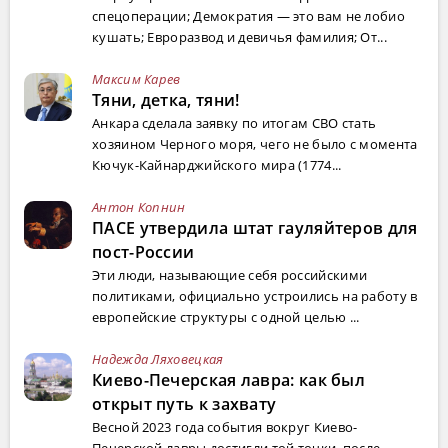
спецоперации; Демократия — это вам не лобио
кушать; Евроразвод и девичья фамилия; От...
Максим Карев
Тяни, детка, тяни!
Анкара сделала заявку по итогам СВО стать
хозяином Черного моря, чего не было с момента
Кючук-Кайнарджийского мира (1774...
Антон Копнин
ПАСЕ утвердила штат гауляйтеров для
пост-России
Эти люди, называющие себя российскими
политиками, официально устроились на работу в
европейские структуры с одной целью ...
Надежда Ляховецкая
Киево-Печерская лавра: как был
открыт путь к захвату
Весной 2023 года события вокруг Киево-
Печерской лавры достигли той точки, после