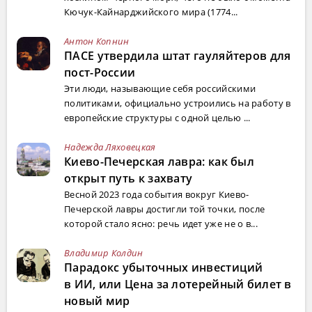
Кючук-Кайнарджийского мира (1774...
Антон Копнин
ПАСЕ утвердила штат гауляйтеров для
пост-России
Эти люди, называющие себя российскими
политиками, официально устроились на работу в
европейские структуры с одной целью ...
Надежда Ляховецкая
Киево-Печерская лавра: как был
открыт путь к захвату
Весной 2023 года события вокруг Киево-
Печерской лавры достигли той точки, после
которой стало ясно: речь идет уже не о в...
Владимир Колдин
Парадокс убыточных инвестиций
в ИИ, или Цена за лотерейный билет в
новый мир