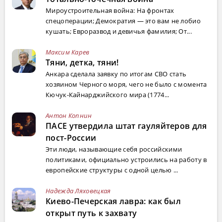
Мироустроительная война: На фронтах
спецоперации; Демократия — это вам не лобио
кушать; Евроразвод и девичья фамилия; От...
Максим Карев
Тяни, детка, тяни!
Анкара сделала заявку по итогам СВО стать
хозяином Черного моря, чего не было с момента
Кючук-Кайнарджийского мира (1774...
Антон Копнин
ПАСЕ утвердила штат гауляйтеров для
пост-России
Эти люди, называющие себя российскими
политиками, официально устроились на работу в
европейские структуры с одной целью ...
Надежда Ляховецкая
Киево-Печерская лавра: как был
открыт путь к захвату