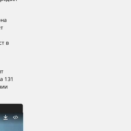
она
ет
ст в
ит
а 131
нии