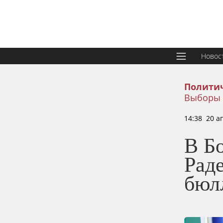
Новос
Политич
Выборы 
14:38 20 а
В Б
Рад
бюл