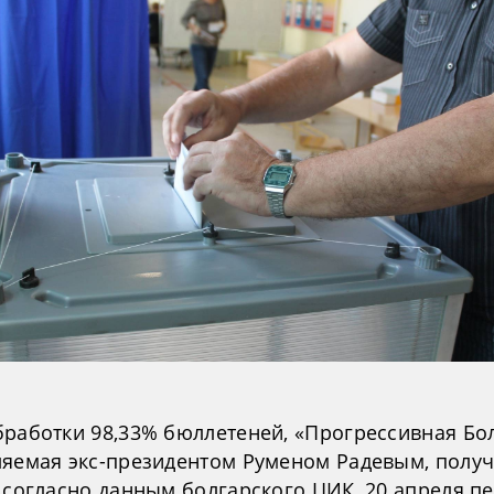
бработки 98,33% бюллетеней, «Прогрессивная Бо
ляемая экс-президентом Руменом Радевым, полу
 согласно данным болгарского ЦИК, 20 апреля п