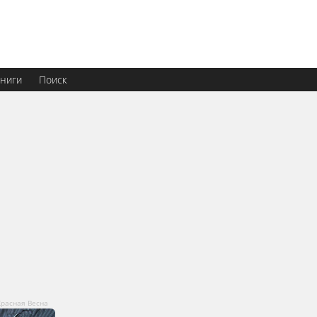
ниги
Поиск
Красная Весна