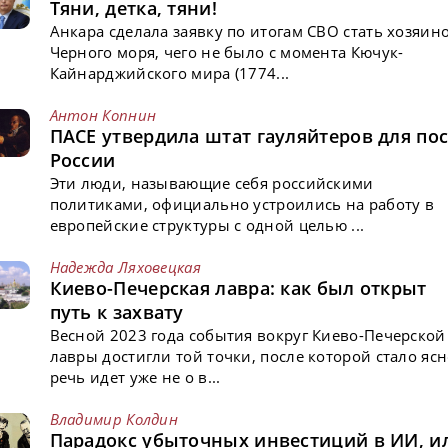
Тяни, детка, тяни!
Анкара сделала заявку по итогам СВО стать хозяин
Черного моря, чего не было с момента Кючук-
Кайнарджийского мира (1774...
Антон Копнин
ПАСЕ утвердила штат гауляйтеров для пос
России
Эти люди, называющие себя российскими
политиками, официально устроились на работу в
европейские структуры с одной целью ...
Надежда Ляховецкая
Киево-Печерская лавра: как был открыт
путь к захвату
Весной 2023 года события вокруг Киево-Печерской
лавры достигли той точки, после которой стало ясн
речь идет уже не о в...
Владимир Колдин
Парадокс убыточных инвестиций в ИИ, и