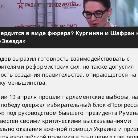
вердится в виде фюрера? Кургинян и Шафран 
«Звезда»
адев выразил готовность взаимодействовать с
вителями реформистских сил, но также допустил
ость создания правительства, опирающегося на
ку меньшинства.
рии 19 апреля прошли парламентские выборы, н
 победу одержал избирательный блок «Прогресс
я» под руководством бывшего президента Румена
звестен своими критическими высказываниями
ельно оказания военной помощи Украине и приз
тру европейской политики в отношении спецопе