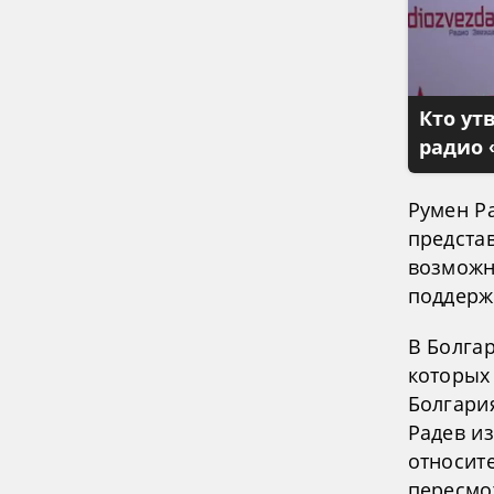
Кто ут
радио 
Румен Р
предста
возможн
поддерж
В Болга
которых
Болгари
Радев и
относит
пересмо