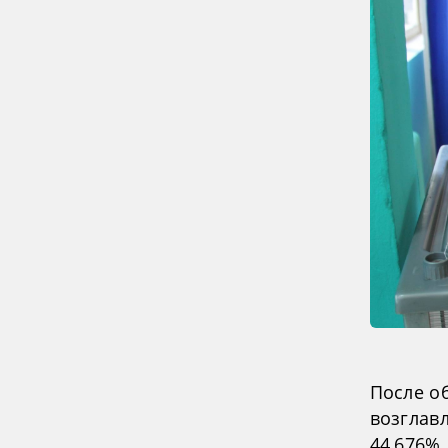
После о
возглав
44,676%,