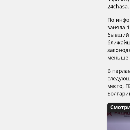
24chasa.
По инфо
заняла 1
бывший 
ближайш
законод
меньше 
В парла
следующ
место, Г
Болгарии
Смотри