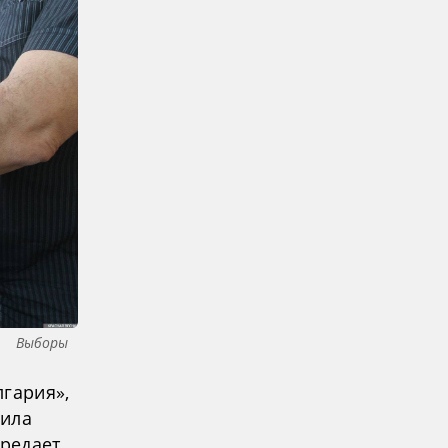
Выборы
лгария»,
чила
ередает