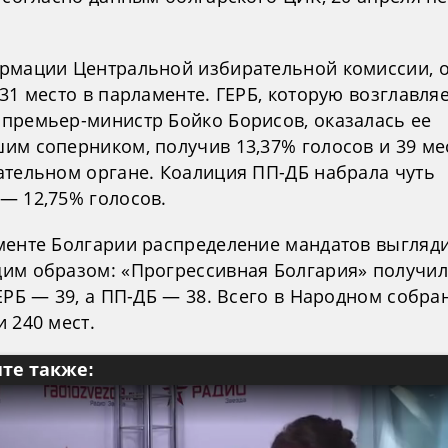
рмации Центральной избирательной комиссии, 
31 место в парламенте. ГЕРБ, которую возглавля
премьер-министр Бойко Борисов, оказалась ее
им соперником, получив 13,37% голосов и 39 ме
ательном органе. Коалиция ПП-ДБ набрала чуть
— 12,75% голосов.
менте Болгарии распределение мандатов выгляд
им образом: «Прогрессивная Болгария» получил
ЕРБ — 39, а ПП-ДБ — 38. Всего в Народном собра
 240 мест.
те также: