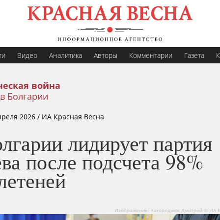
ти
Видео
Аналитика
Авторы
Комментарии
Газета
К
еская война
в Болгарии
преля 2026
/ ИА Красная Весна
олгарии лидирует партия
ева после подсчета 98%
летеней
Изображение: Загороднюк Дмитрий © ИА 