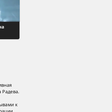
на
а
ивная
 Радева.
ывами к
рации