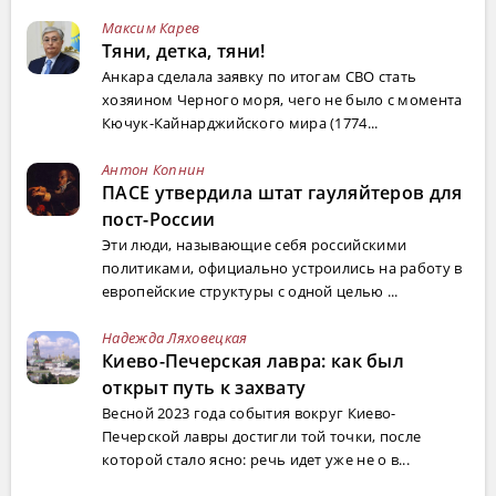
Максим Карев
Тяни, детка, тяни!
Анкара сделала заявку по итогам СВО стать
хозяином Черного моря, чего не было с момента
Кючук-Кайнарджийского мира (1774...
Антон Копнин
ПАСЕ утвердила штат гауляйтеров для
пост-России
Эти люди, называющие себя российскими
политиками, официально устроились на работу в
европейские структуры с одной целью ...
Надежда Ляховецкая
Киево-Печерская лавра: как был
открыт путь к захвату
Весной 2023 года события вокруг Киево-
Печерской лавры достигли той точки, после
которой стало ясно: речь идет уже не о в...