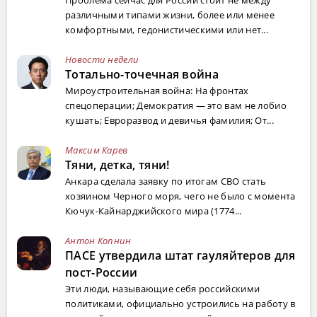
Проблема сейчас для России стоит не между
различными типами жизни, более или менее
комфортными, гедонистическими или нет...
Новости недели
Тотально-точечная война
Мироустроительная война: На фронтах
спецоперации; Демократия — это вам не лобио
кушать; Евроразвод и девичья фамилия; От...
Максим Карев
Тяни, детка, тяни!
Анкара сделала заявку по итогам СВО стать
хозяином Черного моря, чего не было с момента
Кючук-Кайнарджийского мира (1774...
Антон Копнин
ПАСЕ утвердила штат гауляйтеров для
пост-России
Эти люди, называющие себя российскими
политиками, официально устроились на работу в