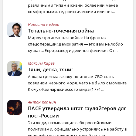
различными типами жизни, более или менее
комфортными, гедонистическими или нет...
Новости недели
Тотально-точечная война
Мироустроительная война: На фронтах
спецоперации; Демократия — это вам не лобио
кушать; Евроразвод и девичья фамилия; От...
Максим Карев
Тяни, детка, тяни!
Анкара сделала заявку по итогам СВО стать
хозяином Черного моря, чего не было с момента
Кючук-Кайнарджийского мира (1774...
Антон Копнин
ПАСЕ утвердила штат гауляйтеров для
пост-России
Эти люди, называющие себя российскими
политиками, официально устроились на работу в
европейские структуры с одной целью ...