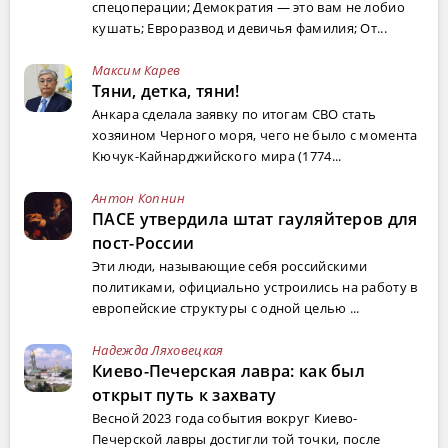
спецоперации; Демократия — это вам не лобио
кушать; Евроразвод и девичья фамилия; От...
Максим Карев
Тяни, детка, тяни!
Анкара сделала заявку по итогам СВО стать
хозяином Черного моря, чего не было с момента
Кючук-Кайнарджийского мира (1774...
Антон Копнин
ПАСЕ утвердила штат гауляйтеров для
пост-России
Эти люди, называющие себя российскими
политиками, официально устроились на работу в
европейские структуры с одной целью ...
Надежда Ляховецкая
Киево-Печерская лавра: как был
открыт путь к захвату
Весной 2023 года события вокруг Киево-
Печерской лавры достигли той точки, после