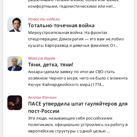
комфортными, гедонистическими или нет...
Новости недели
Тотально-точечная война
Мироустроительная война: На фронтах
спецоперации; Демократия — это вам не лобио
кушать; Евроразвод и девичья фамилия; От...
Максим Карев
Тяни, детка, тяни!
Анкара сделала заявку по итогам СВО стать
хозяином Черного моря, чего не было с момента
Кючук-Кайнарджийского мира (1774...
Антон Копнин
ПАСЕ утвердила штат гауляйтеров для
пост-России
Эти люди, называющие себя российскими
политиками, официально устроились на работу в
европейские структуры с одной целью ...