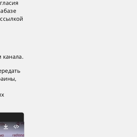
огласия
иабазе
 ссылкой
 канала.
ередать
раины,
их