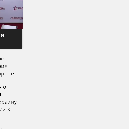
 и
ие
ния
ороне.
я о
ы
краину
ии к