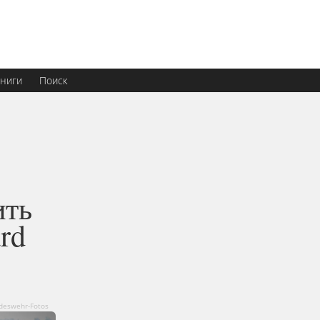
ниги
Поиск
ить
rd
deswehr-Fotos