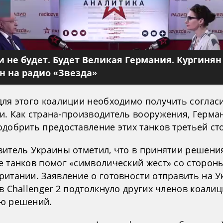
 не будет. Будет Великая Германия. Кургинян
 на радио «Звезда»
для этого коалиции необходимо получить соглас
и. Как страна-производитель вооружения, Герма
одобрить предоставление этих танков третьей ст
витель Украины отметил, что в принятии решени
е танков помог «символический жест» со сторон
ритании. Заявление о готовности отправить на У
в Challenger 2 подтолкнуло других членов коалиц
ю решений.