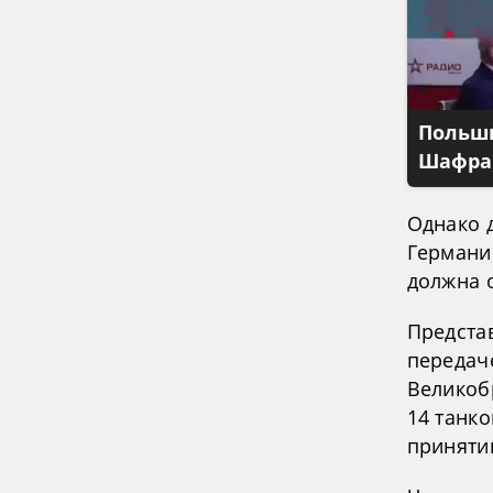
Польши
Шафран
Однако 
Германи
должна 
Предста
передач
Великоб
14 танко
приняти