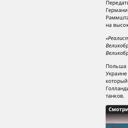
Передать
Германи
Раммшта
на высо
«Реалис
Великоб
Великоб
Польша 
Украине 
который
Голланд
танков.
Смотри