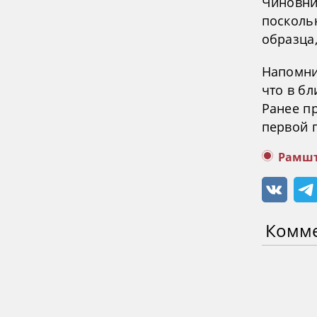
Чиновни
посколь
образца
Напомни
что в бл
Ранее п
первой 
Рамшт
Комм