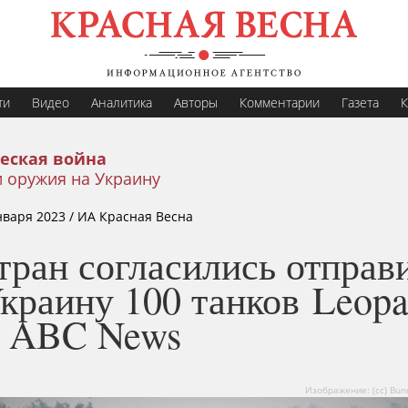
ти
Видео
Аналитика
Авторы
Комментарии
Газета
К
еская война
 оружия на Украину
нваря 2023
/ ИА Красная Весна
тран согласились отправ
краину 100 танков Leopa
 ABC News
Изображение: (сс) Bun