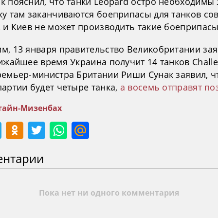
к пояснил, что танки Leopard остро необходимы 
ку там заканчиваются боеприпасы для танков со
, и Киев не может производить такие боеприпасы
м, 13 января правительство Великобритании зая
ижайшее время Украина получит 14 танков Challe
ремьер-министра Британии Риши Сунак заявил, ч
партии будет четыре танка,
а восемь отправят по
айн-Мизенбах
ентарии
Пока нет ни одного комментария