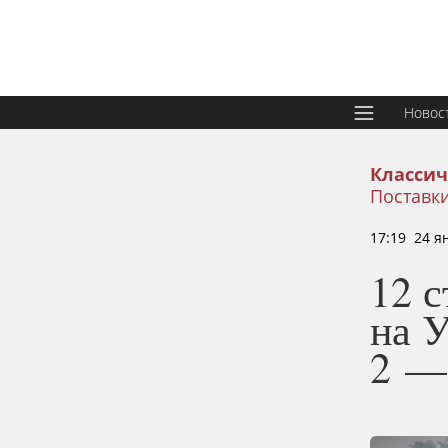
Новос
Классич
Поставки
17:19 24 я
12 с
на У
2 —