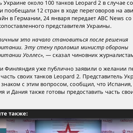
 Украине около 100 танков Leopard 2 в случае с
и пообещали 12 стран в ходе переговоров на ав
йн в Германии, 24 января передает ABC News со
копоставленного представителя Украины.
тичным это начало становиться после решения
ритании. Эту стену проломил министр обороны
ритании Уоллес»
, — сказал чиновник журналистам
и Финляндия уже публично заявили о желании п
часть своих танков Leopard 2. Представитель Ук
 знаком с этим вопросом, сообщил, что Испания,
ия и Дания также готовы предоставить часть сво
те также: