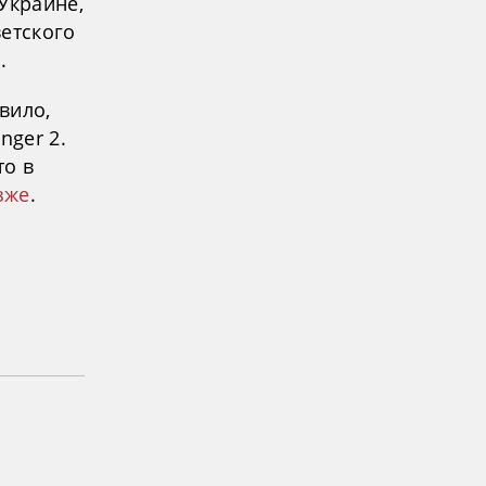
Украине,
ветского
.
вило,
nger 2.
то в
зже
.