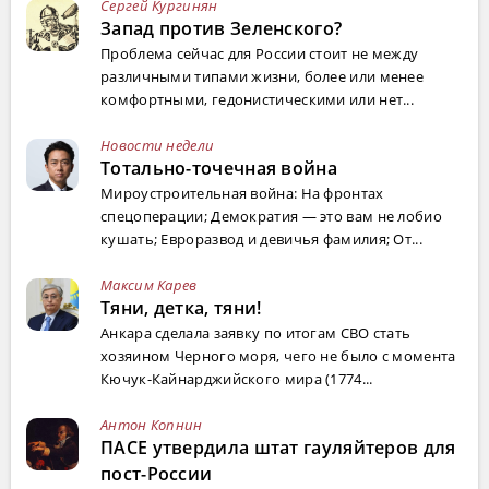
Сергей Кургинян
Запад против Зеленского?
Проблема сейчас для России стоит не между
различными типами жизни, более или менее
комфортными, гедонистическими или нет...
Новости недели
Тотально-точечная война
Мироустроительная война: На фронтах
спецоперации; Демократия — это вам не лобио
кушать; Евроразвод и девичья фамилия; От...
Максим Карев
Тяни, детка, тяни!
Анкара сделала заявку по итогам СВО стать
хозяином Черного моря, чего не было с момента
Кючук-Кайнарджийского мира (1774...
Антон Копнин
ПАСЕ утвердила штат гауляйтеров для
пост-России