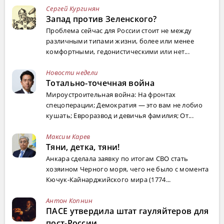
Сергей Кургинян
Запад против Зеленского?
Проблема сейчас для России стоит не между
различными типами жизни, более или менее
комфортными, гедонистическими или нет...
Новости недели
Тотально-точечная война
Мироустроительная война: На фронтах
спецоперации; Демократия — это вам не лобио
кушать; Евроразвод и девичья фамилия; От...
Максим Карев
Тяни, детка, тяни!
Анкара сделала заявку по итогам СВО стать
хозяином Черного моря, чего не было с момента
Кючук-Кайнарджийского мира (1774...
Антон Копнин
ПАСЕ утвердила штат гауляйтеров для
пост-России