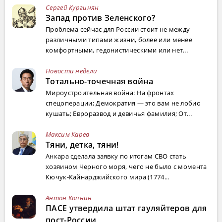
Сергей Кургинян
Запад против Зеленского?
Проблема сейчас для России стоит не между
различными типами жизни, более или менее
комфортными, гедонистическими или нет...
Новости недели
Тотально-точечная война
Мироустроительная война: На фронтах
спецоперации; Демократия — это вам не лобио
кушать; Евроразвод и девичья фамилия; От...
Максим Карев
Тяни, детка, тяни!
Анкара сделала заявку по итогам СВО стать
хозяином Черного моря, чего не было с момента
Кючук-Кайнарджийского мира (1774...
Антон Копнин
ПАСЕ утвердила штат гауляйтеров для
пост-России