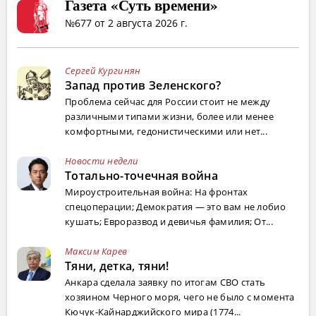
Газета «Суть времени»
№677 от 2 августа 2026 г.
Сергей Кургинян
Запад против Зеленского?
Проблема сейчас для России стоит не между
различными типами жизни, более или менее
комфортными, гедонистическими или нет...
Новости недели
Тотально-точечная война
Мироустроительная война: На фронтах
спецоперации; Демократия — это вам не лобио
кушать; Евроразвод и девичья фамилия; От...
Максим Карев
Тяни, детка, тяни!
Анкара сделала заявку по итогам СВО стать
хозяином Черного моря, чего не было с момента
Кючук-Кайнарджийского мира (1774...