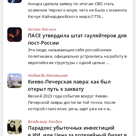
Анкара сделала заявку по итогам СВО стать
хозяином Черного моря, чего не было с момента
Кючук-Кайнарджийского мира (1774...
Антон Копнин
ПАСЕ утвердила штат гауляйтеров для
пост-России
Эти люди, называющие себя российскими
политиками, официально устроились на работу в
европейские структуры с одной целью ...
Надежда Ляховецкая
Киево-Печерская лавра: как был
открыт путь к захвату
Весной 2023 года события вокруг Киево-
Печерской лавры достигли той точки, после
которой стало ясно: речь идет уже не о в...
Владимир Колдин
Парадокс убыточных инвестиций
в ИИ, или Цена за лотерейный билет в