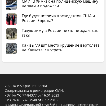
СМИ: В Химках на полицейскую машину
напали и подожгли.
Где будет встреча президентов США и
России: Европа?
Такую зиму в России никто не ждал: как
так?!
Как выглядит место крушение вертолета
на Кавказе: смотреть
2026 © ИА Красная Весна
Свидетельства о регистрации СМИ:
• ЭЛ № ФС 77-84377 от 16.01.2023
• ИА № ФС 77-67948 от 6.12.2016
выданы Федеральной службой по надзору в сфере связи,